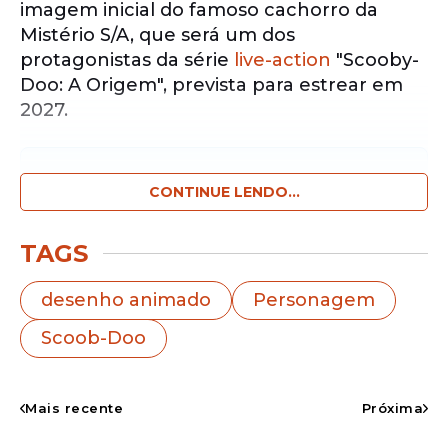
imagem inicial do famoso cachorro da
Mistério S/A, que será um dos
protagonistas da série
live-action
"Scooby-
Doo: A Origem", prevista para estrear em
2027.
Notícias pelo WhatsApp
Receba as notícias exclusivas do
CONTINUE LENDO...
Portal
de Prefeitura
pelo nosso canal.
TAGS
Entrar no canal
desenho animado
Personagem
Diferentemente de produções recentes
Scoob-Doo
que apostam fortemente em computação
gráfica, o
personagem
aparecerá em cena
como um cão real. A expectativa é que
Mais recente
Próxima
apenas a voz do personagem seja