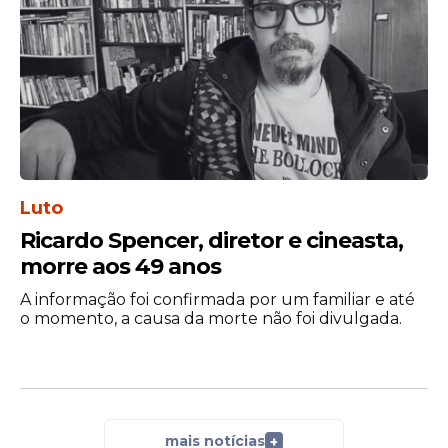
desenhos, filmes, séries e animações.
Agora, a Netflix aposta em uma nova
abordagem para contar como tudo
começou, explorando o primeiro grande
mistério enfrentado pelo grupo que se
tornaria uma das equipes investigativas
mais famosas da cultura pop.
Luto
Apesar da divulgação da primeira imagem
Ricardo Spencer, diretor e cineasta,
de Scooby, a plataforma ainda não
morre aos 49 anos
confirmou a data exata de lançamento da
produção.
A informação foi confirmada por um familiar e até
o momento, a causa da morte não foi divulgada.
mais notícias
+