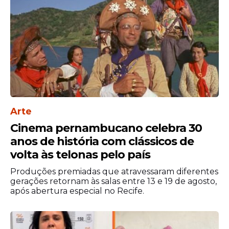
Arte
Cinema pernambucano celebra 30
A série terá oito episódios e pretende
anos de história com clássicos de
apresentar uma releitura contemporânea
volta às telonas pelo país
da franquia, mantendo os elementos de
Produções premiadas que atravessaram diferentes
suspense e investigação que
gerações retornam às salas entre 13 e 19 de agosto,
transformaram Scooby-Doo em um
após abertura especial no Recife.
fenômeno mundial ao longo de décadas.
Nos bastidores, o projeto conta com Josh