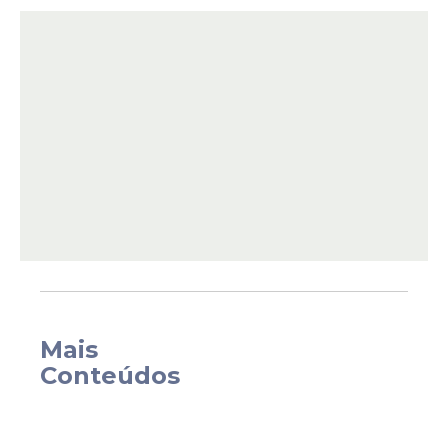
adicionada posteriormente durante o
processo de
dublagem
.
Mais
Conteúdos