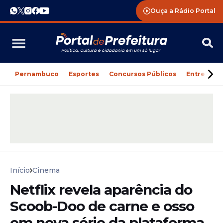
Ouça a Rádio Portal
Pernambuco
Esportes
Concursos Públicos
Entreteni
Início
Cinema
Netflix revela aparência do
Scoob-Doo de carne e osso
em nova série da plataforma