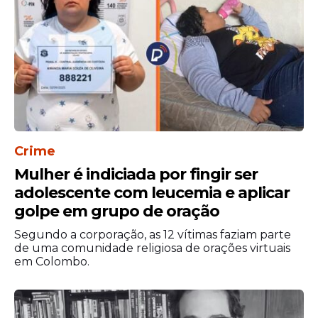
Appelbaum, roteirista de produções como
"Missão: Impossível - Protocolo Fantasma"
e "As Tartarugas Ninja", além de Scott
Rosenberg, que trabalhou em filmes como
"Jumanji: Próxima Fase".
Crime
Mulher é indiciada por fingir ser
adolescente com leucemia e aplicar
golpe em grupo de oração
Segundo a corporação, as 12 vítimas faziam parte
de uma comunidade religiosa de orações virtuais
em Colombo.
Criada originalmente em 1969, a franquia
Scooby-Doo atravessou gerações com