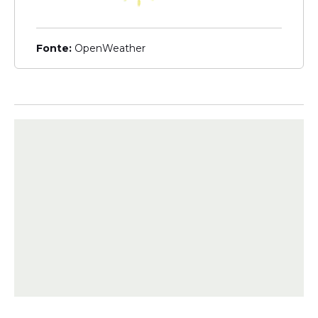
assassinato cercado por elementos
sobrenaturais, dando início ao mistério que
mudará a vida dos personagens.
Fonte:
OpenWeather