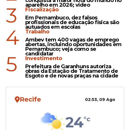
conquista a maior nota do mundo no
aparelho em 2026; vídeo
mais de 550 obras nacionais
3
Fiscalização
Em Pernambuco, dez falsos
profissionais de educação física são
autuados em escolas
4
Filme
Trabalho
"A Última Casa": Wagner
Ambev tem 400 vagas de emprego
abertas, incluindo oportunidades em
Moura estreia em novo
Pernambuco; veja como se
suspense da Netflix
candidatar
5
Investimento
Prefeitura de Garanhuns autoriza
obras da Estação de Tratamento de
Esgoto e de novas praças na cidade
Veja Também
Recife
02:53, 09 Ago
24
°c
O animal pode ter presenciado um