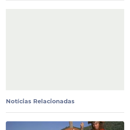
O elenco principal reúne nomes
conhecidos do público jovem. A atriz
Mckenna Grace interpretará Daphne,
enquanto Maxwell Jenkins dará vida a Fred
Notícias Relacionadas
Jones. Tanner Hagen assumirá o papel de
Salsicha e Abby Ryder Fortson será a nova
Velma.