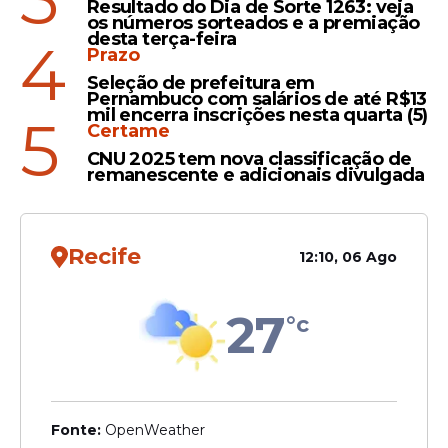
Resultado do Dia de Sorte 1263: veja
concede título de cidadão
os números sorteados e a premiação
desta terça-feira
recifense a Wagner Moura
4
Prazo
Seleção de prefeitura em
Pernambuco com salários de até R$13
mil encerra inscrições nesta quarta (5)
5
Destaque
Certame
CNU 2025 tem nova classificação de
Wagner Moura integra lista
remanescente e adicionais divulgada
das personalidades mais
influentes do mundo em
2026 pela Time
Recife
12:10, 06 Ago
27
°c
Veja Também
Fonte:
OpenWeather