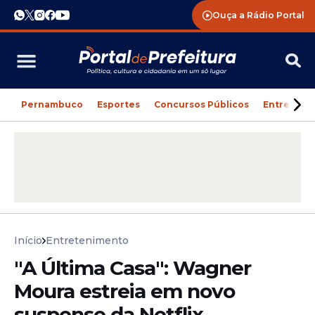
Ouça a Rádio Portal
Pernambuco
Esportes
Concursos Públicos
Entreteni
Início
Entretenimento
"A Última Casa": Wagner
Moura estreia em novo
suspense da Netflix