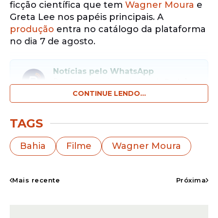
ficção científica que tem
Wagner Moura
e
Greta Lee nos papéis principais. A
produção
entra no catálogo da plataforma
no dia 7 de agosto.
Notícias pelo WhatsApp
Receba as notícias exclusivas do
Portal
de Prefeitura
pelo nosso canal.
CONTINUE LENDO...
Entrar no canal
TAGS
Dirigido por Louis Leterrier, conhecido por
Bahia
Filme
Wagner Moura
trabalhos como Lupin, Velozes e Furiosos
10 e Truque de Mestre, o longa apresenta
uma trama de suspense com foco em
Mais recente
Próxima
isolamento, tensão e sobrevivência.