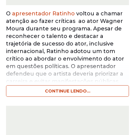
O
apresentador Ratinho
voltou a chamar
atenção ao fazer críticas ao ator Wagner
Moura durante seu programa. Apesar de
reconhecer o talento e destacar a
trajetória de sucesso do ator, inclusive
internacional, Ratinho adotou um tom
crítico ao abordar o envolvimento do ator
em questões políticas. O apresentador
defendeu que o artista deveria priorizar a
carreira e evitar manifestações públicas
sobre política, especialmente em eventos
CONTINUE LENDO...
fora do Brasil.
Notícias pelo WhatsApp
Receba as notícias exclusivas do
Portal
de Prefeitura
pelo nosso canal.