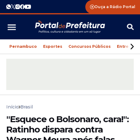
Ouça a Rádio Portal
Pernambuco
Esportes
Concursos Públicos
Entreteni
Início
Brasil
"Esquece o Bolsonaro, cara!":
Ratinho dispara contra
Wagner Moura após falas