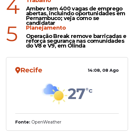
4
Trabalho
Ambev tem 400 vagas de emprego
abertas, incluindo oportunidades em
Pernambuco; veja como se
candidatar
Confira o vídeo
5
Planejamento
Operação Break remove barricadas e
reforça segurança nas comunidades
do V8 e V9, em Olinda
Recife
14:08, 08 Ago
27
°c
Fonte:
OpenWeather
View this post on Instagram