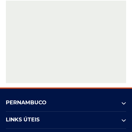
seja”, disse o apresentador, em tom de
reafirmação.
PERNAMBUCO
LINKS ÚTEIS