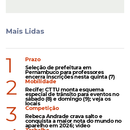
isso? Fala de outra coisa! Continua sendo
Capitão Nascimento, continua sendo um
baita ator. Esquece essa coisa de política!
Esquece, senão nós vamos morrer! Vamos
Mais Lidas
nos matar! Vamos parar... O Brasil é um só, o
nosso povo é um só. Vamos deixar a política
para a hora em que tem que ser política. Na
1
hora da urna, aí vota em quem quiser,
Prazo
porra!”
Seleção de prefeitura em
Pernambuco para professores
encerra inscrições nesta quinta (7)
2
Mobilidade
Recife: CTTU monta esquema
especial de trânsito para eventos no
sábado (8) e domingo (9); veja os
locais
3
Competição
Rebeca Andrade crava salto e
conquista a maior nota do mundo no
aparelho em 2026; vídeo