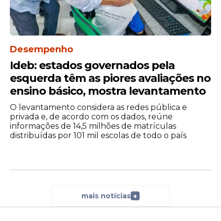
tempos atuais, sugerindo que opiniões
como a dele são mais contestadas hoje do
que no início de sua carreira.
Desempenho
Ideb: estados governados pela
esquerda têm as piores avaliações no
ensino básico, mostra levantamento
O levantamento considera as redes pública e
privada e, de acordo com os dados, reúne
informações de 14,5 milhões de matrículas
distribuídas por 101 mil escolas de todo o país
“Quem gosta de mim vai continuar
gostando. Quem não gosta, vai continuar
mais notícias
+
não gostando. Eu não vou mudar o meu
jeito de ser para agradar quem quer que