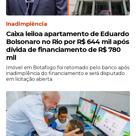
Inadimplência
Caixa leiloa apartamento de Eduardo
Bolsonaro no Rio por R$ 644 mil após
dívida de financiamento de R$ 780
mil
No novo posicionamento, Ratinho afirmou
Imóvel em Botafogo foi retomado pelo banco após
que teve seu nome “envolvido em um
inadimplência do financiamento e será disputado
verdadeiro furacão” após emitir sua opinião
em licitação aberta.
no programa. Ele destacou o volume de
mensagens recebidas e disse que a maioria
dos comentários foi favorável.
Em um dos trechos mais enfáticos do
discurso, Ratinho criticou o que chamou
de “patrulhamento” e “lacração” nos