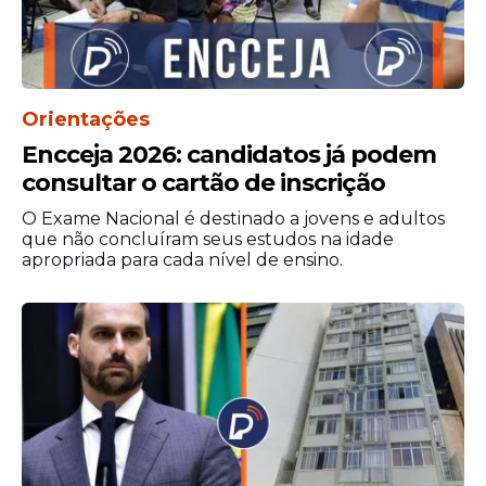
por reação a comentário de
Ratinho
Orientações
Encceja 2026: candidatos já podem
Veja Também
consultar o cartão de inscrição
O Exame Nacional é destinado a jovens e adultos
que não concluíram seus estudos na idade
apropriada para cada nível de ensino.
A fala ocorre dias depois de o apresentador
ser alvo de críticas nas redes sociais, onde
internautas e figuras públicas classificaram
suas declarações anteriores como
transfóbicas.