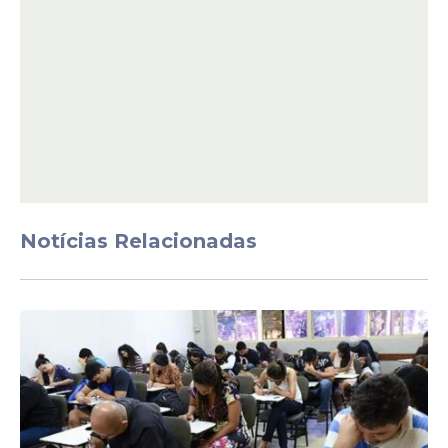
expressar.
Leia Também
Vídeo
Ratinho reage a críticas
após afirmar que Erika
Notícias Relacionadas
Hilton não é "mulher de
verdade": "Eu não vou
muda"
Solicitação
Partido Novo pede
cassação de Erika Hilton