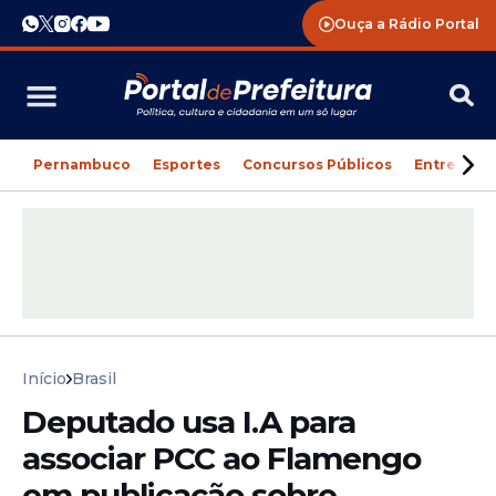
Ouça a Rádio Portal
Pernambuco
Esportes
Concursos Públicos
Entreteni
Início
Brasil
Deputado usa I.A para
associar PCC ao Flamengo
em publicação sobre