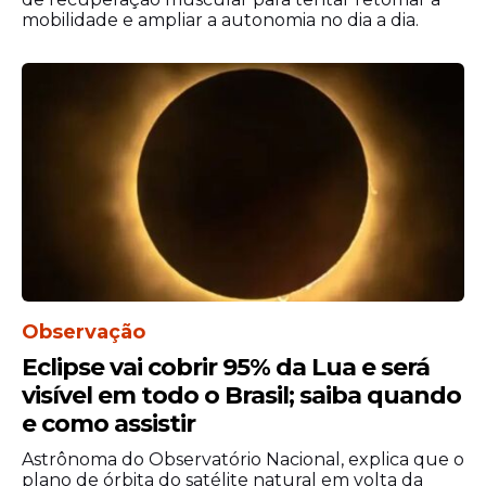
mobilidade e ampliar a autonomia no dia a dia.
Nas redes sociais, a declaração
do
pastor
Marcos Pereira gerou ampla
repercussão e foi alvo de críticas. Muitos
internautas acusaram o líder de
intolerância religiosa ao associar símbolos
do Flamengo à figura de
Exu
.
Observação
Eclipse vai cobrir 95% da Lua e será
visível em todo o Brasil; saiba quando
e como assistir
Astrônoma do Observatório Nacional, explica que o
plano de órbita do satélite natural em volta da