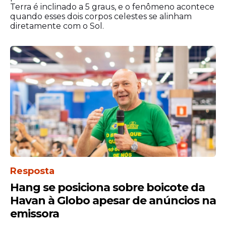
As falas também trouxeram à tona o
Terra é inclinado a 5 graus, e o fenômeno acontece
histórico controverso de Marcos Pereira,
quando esses dois corpos celestes se alinham
diretamente com o Sol.
incluindo práticas inusitadas realizadas em
cultos, como o uso do paletó para
derrubar fiéis durante suas pregações.
Resposta
Hang se posiciona sobre boicote da
Havan à Globo apesar de anúncios na
emissora