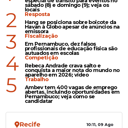
especial de trânsito para eventos no
sábado (8) e domingo (9); veja os
locais
2
Polêmica
Resposta
Líder da Assembleia de
Hang se posiciona sobre boicote da
Havan à Globo apesar de anúncios na
Deus dos Últimos Dias
emissora
3
afirma que símbolos do
Fiscalização
Flamengo remetem a Exu
Em Pernambuco, dez falsos
profissionais de educação física são
autuados em escolas
4
Competição
Rebeca Andrade crava salto e
conquista a maior nota do mundo no
aparelho em 2026; vídeo
5
Veja Também
Trabalho
Ambev tem 400 vagas de emprego
abertas, incluindo oportunidades em
Pernambuco; veja como se
candidatar
Outras associações
inusitadas
Recife
10:11, 09 Ago