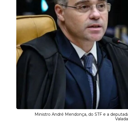
Ministro André Mendonça, do STF e a deputada 
Valad