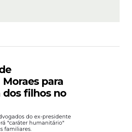
mentares.”
ede
a Moraes para
a dos filhos no
advogados do ex-presidente
erá "caráter humanitário"
s familiares.