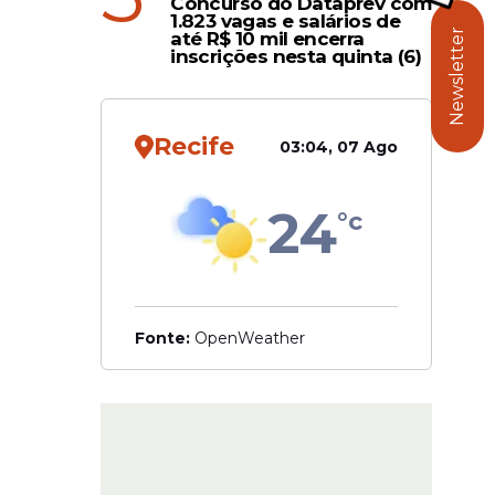
Concurso do Dataprev com
o Social
1.823 vagas e salários de
Newsletter
até R$ 10 mil encerra
inscrições nesta quinta (6)
ssivos em
ou o
Recife
03:04, 07 Ago
24
°c
Fonte:
OpenWeather