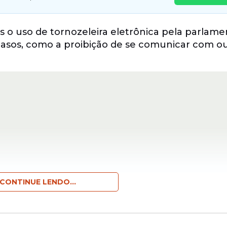
 o uso de tornozeleira eletrônica pela parlame
asos, como a proibição de se comunicar com o
CONTINUE LENDO...
omo beneficiária de “vultosas quantias” desvi