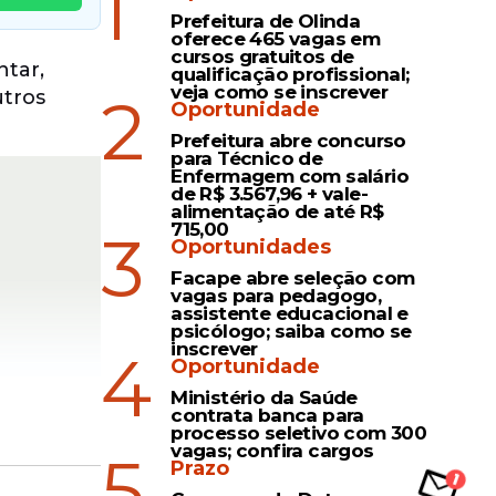
1
Prefeitura de Olinda
oferece 465 vagas em
cursos gratuitos de
ntar,
qualificação profissional;
veja como se inscrever
2
utros
Oportunidade
Prefeitura abre concurso
para Técnico de
Enfermagem com salário
de R$ 3.567,96 + vale-
alimentação de até R$
715,00
3
Oportunidades
Facape abre seleção com
vagas para pedagogo,
assistente educacional e
psicólogo; saiba como se
inscrever
4
Oportunidade
Ministério da Saúde
contrata banca para
processo seletivo com 300
vagas; confira cargos
5
Prazo
adas de