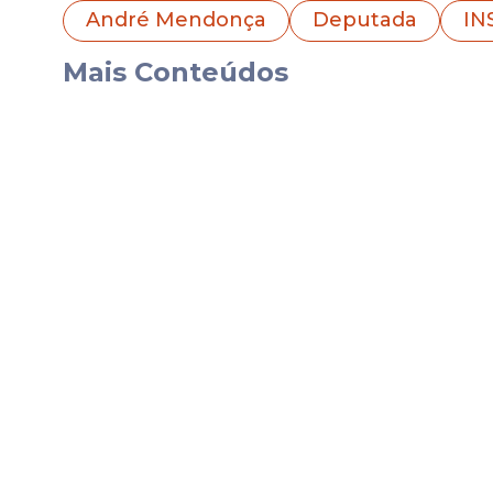
descontos associativos fraudulentos sobr
André Mendonça
Deputada
IN
(
INSS
).
Mais Conteúdos
“A Polícia Federal também demonstra que
sua conta bancária assim como realizou t
ministro.