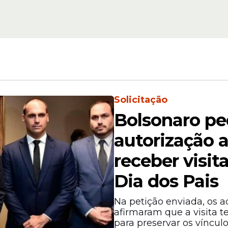
Lulinha
Solicitação
ção a pedidos de decretação de prisão de parla
Bolsonaro p
autorização 
receber visit
Dia dos Pais
Na petição enviada, os 
afirmaram que a visita t
para preservar os vínculo