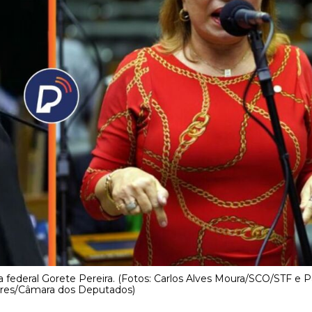
federal Gorete Pereira. (Fotos: Carlos Alves Moura/SCO/STF e P
ares/Câmara dos Deputados)