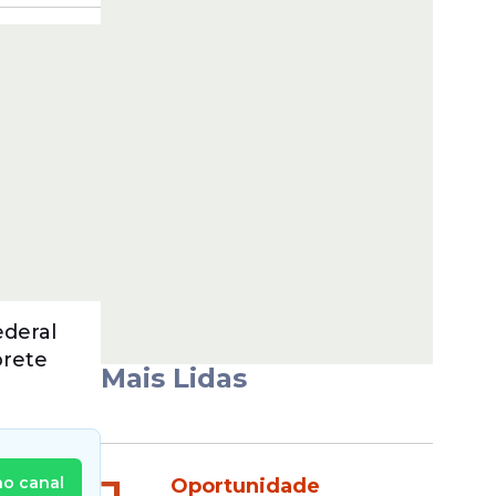
ederal
orete
Mais Lidas
no canal
Oportunidade