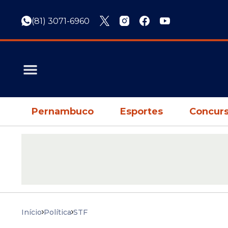
(81) 3071-6960
Pernambuco
Esportes
Concurs
Início
Política
STF