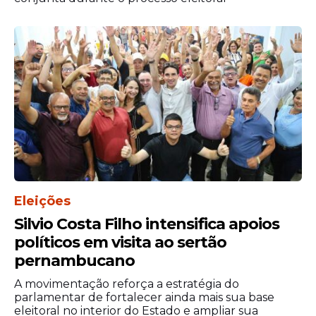
Centro de Referência da
Mulher
Além da cozinha, a governadora também
inaugurou o Centro de Referência da
Mulher (CRM) Malba Lúcia Rabelo de
Sousa, equipamento voltado ao
acolhimento e atendimento especializado
Eleições
de mulheres em situação de violência. O
Silvio Costa Filho intensifica apoios
espaço oferecerá acompanhamento
políticos em visita ao sertão
psicológico, social e orientação jurídica,
pernambucano
além de ações de prevenção,
A movimentação reforça a estratégia do
fortalecimento da autonomia e articulação
parlamentar de fortalecer ainda mais sua base
com a rede de proteção do município.
eleitoral no interior do Estado e ampliar sua