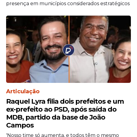
presença em municípios considerados estratégicos
O novo CRM integra a política estadual de
expansão da rede de atendimento às
mulheres. Pernambuco contava
anteriormente com 30 centros de
referência e, com a política de
cofinanciamento implementada pelo
Governo do Estado
, esse número está
sendo ampliado para 61 unidades em todo
o território pernambucano. O programa
prevê repasse mensal de R$ 15 mil durante
18 meses, além da entrega de kit de
mobília para estruturação dos
Articulação
equipamentos.
Raquel Lyra filia dois prefeitos e um
ex-prefeito ao PSD, após saída do
MDB, partido da base de João
Campos
'Nosso time só aumenta, e todos têm o mesmo