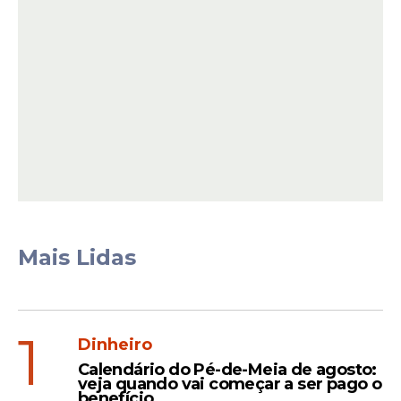
alívio à fome, mas também dignidade para
essas famílias, a segurança de que elas vão
ter uma alimentação saudável e constante.
Todos os insumos são de qualidade e é uma
parceria grande do Governo do Estado com
os municípios para que a gente possa
alcançar toda a população pernambucana”,
explicou a secretária de Assistência Social,
Combate à Fome e Políticas sobre Drogas,
Andreza Pacheco.
Mais Lidas
1
Dinheiro
Calendário do Pé-de-Meia de agosto:
veja quando vai começar a ser pago o
benefício