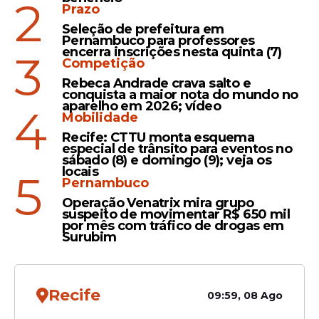
2
Prazo
Seleção de prefeitura em
Pernambuco para professores
encerra inscrições nesta quinta (7)
3
Competição
A unidade conta com uma equipe formada
por um cozinheiro, três auxiliares, um
Rebeca Andrade crava salto e
conquista a maior nota do mundo no
nutricionista e um coordenador,
aparelho em 2026; vídeo
4
Mobilidade
responsáveis pelo preparo, organização e
acompanhamento das refeições. Para
Recife: CTTU monta esquema
especial de trânsito para eventos no
implantação das cozinhas comunitárias, o
sábado (8) e domingo (9); veja os
Governo de Pernambuco investe R$ 50 mil
locais
5
Pernambuco
no início da operação, além de R$ 20 mil
Operação Venatrix mira grupo
mensais para manutenção.
suspeito de movimentar R$ 650 mil
por mês com tráfico de drogas em
Surubim
Leia Também
Recife
09:59, 08 Ago