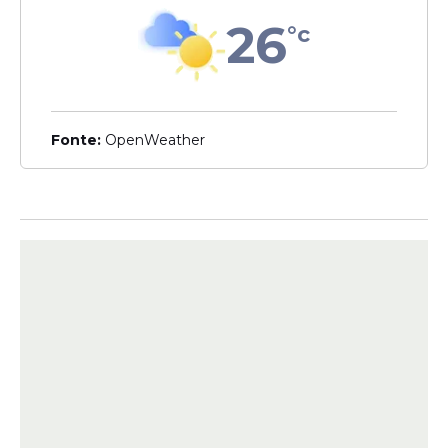
Compromisso
26
°c
Raquel Lyra entrega
requalificação da PE-089 e
autoriza convênio para
escola em São Vicente
Férrer
Fonte:
OpenWeather
Iniciativa
Raquel Lyra autoriza
requalificação do Parque
Dois Irmãos com
investimento de R$ 17,9
milhões
Veja Também