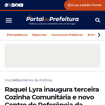
Ouça a Rádio Portal
Pernambuco
Esportes
Concursos Públicos
Entreteni
Início
Bastidores da Política
Raquel Lyra inaugura terceira
Cozinha Comunitária e novo
Centro de Referência da