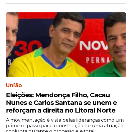
O prefeito de Condado, Albino Silva,
destacou a importância da parceria entre
município e Estado.
“Ao todo, teremos 900 refeições entregues
no município de Condado todos os dias. É
com essa parceria com o Governo do Estado
que pensamos no melhor para o povo
pernambucano”, disse.
União
Eleições: Mendonça Filho, Cacau
Nunes e Carlos Santana se unem e
reforçam a direita no Litoral Norte
A movimentação é vista pelas lideranças como um
primeiro passo para a construção de uma atuação
conjunta durante o processo eleitoral