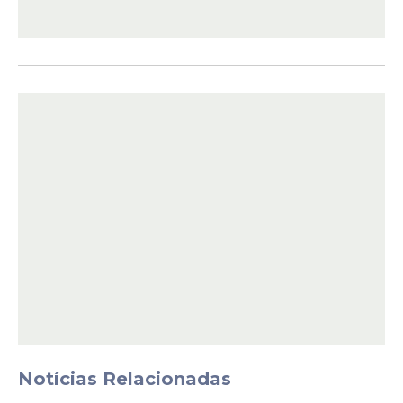
Com a nova unidade em Condado,
Pernambuco passa a contar com 286
cozinhas comunitárias em funcionamento.
Desde 2023, 231 cozinhas foram
implantadas no Estado, que já serviram
mais de 25,8 milhões de refeições.
Notícias Relacionadas