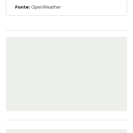
Consultoria e Intermediações Ltda., que
Fonte:
OpenWeather
pertence a Roberta Luchsinger e ao pai
dela, Roberto Luchsinger. Segundo os
investigadores, o contexto das mensagens
sugere que o valor seria destinado ao "filho
do rapaz", cuja identidade ainda é alvo de
apuração.