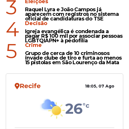
3
Eleições
Raquel Lyra e João Campos já
aparecem com registros no sistema
Transferências
oficial de candidaturas do TSE
4
Decisão
Pagamentos de Lulinha a
Igreja evangélica é condenada a
contador investigado por
pagar R$ 100 mil por associar pessoas
LGBTQIAPN+ à pedofilia
ligação com PCC aparecem
5
Crime
em registros bancários
Grupo de cerca de 10 criminosos
invade clube de tiro e furta ao menos
15 pistolas em São Lourenço da Mata
Veja Também
Recife
18:05, 07 Ago
26
°c
Na sequência, Milton anexou uma
mensagem comprovando o pagamento
de R$ 300 mil para a empresa RL