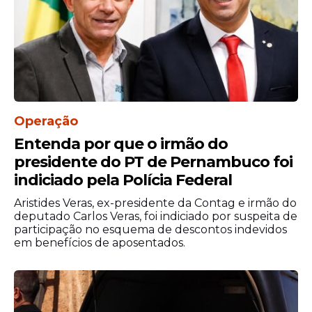
Documentos da investigação apontam
ainda a suspeita de que a amiga de Lulinha
Operação
possa ter participado de um esquema de
lavagem de dinheiro oriundo de desvios no
Entenda por que o irmão do
INSS.
presidente do PT de Pernambuco foi
indiciado pela Polícia Federal
Aristides Veras, ex-presidente da Contag e irmão do
deputado Carlos Veras, foi indiciado por suspeita de
participação no esquema de descontos indevidos
em benefícios de aposentados.