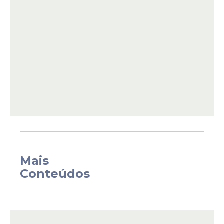
A suspeita surgiu após investigadores
identificarem uma coincidência entre
repasses feitos por Antônio Carlos Camilo
Mais
Antunes a uma empresa ligada a uma
Conteúdos
amiga de Lulinha e pagamentos realizados
por ela à agência de viagens.
De acordo com a apuração, na mesma