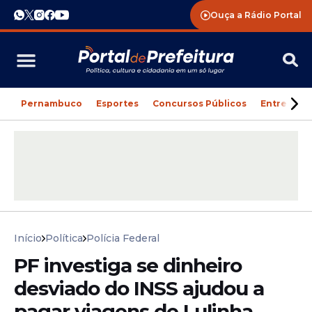
Ouça a Rádio Portal
Pernambuco
Esportes
Concursos Públicos
Entreteni
Início
Política
Polícia Federal
PF investiga se dinheiro
desviado do INSS ajudou a
pagar viagens de Lulinha