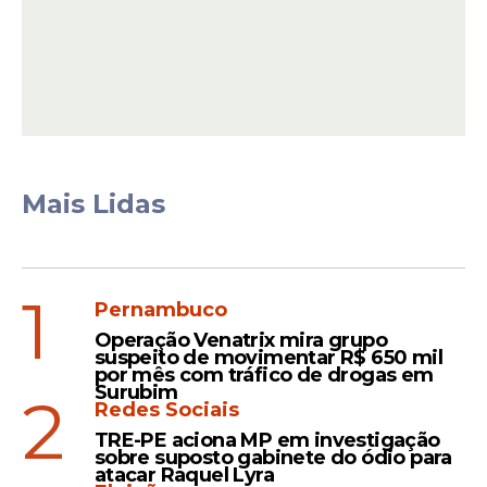
Ainda conforme a Polícia Federal, uma
mensagem apreendida indica a
necessidade de realização de mais uma
parcela de R$ 300 mil. Ao ser questionado
pelo ex-sócio Milton Salvador sobre o
destinatário dos valores, Antônio Camilo
respondeu
: “O filho do rapaz”.
Mais Lidas
Leia Também
1
Pernambuco
Operação Venatrix mira grupo
Confissão
suspeito de movimentar R$ 650 mil
por mês com tráfico de drogas em
Lulinha admite ao STF que
Surubim
2
teve viagem bancada pelo
Redes Sociais
"Careca do INSS": 'Relação
TRE-PE aciona MP em investigação
sobre suposto gabinete do ódio para
esporádica'
atacar Raquel Lyra