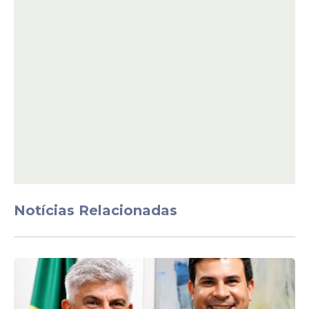
Em depoimento à
Polícia Federal
, um ex-
funcionário de Antônio Camilo afirmou ter
ouvido do empresário que ele pagava uma
mesada de R$ 300 mil a Lulinha.
A defesa do empresário nega a acusação.
Durante a análise da quebra de sigilo
bancário de Fábio Luís Lula da Silva, a PF
informou não ter identificado pagamentos
diretos do investigado conhecido como
Careca do INSS.
Notícias Relacionadas