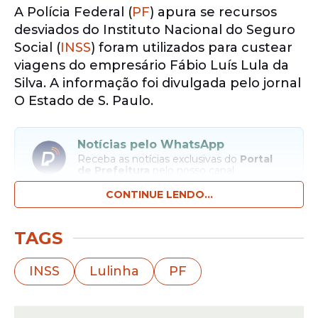
A Polícia Federal (
PF
) apura se recursos
desviados do Instituto Nacional do Seguro
Social (
INSS
) foram utilizados para custear
viagens do empresário Fábio Luís Lula da
Silva. A informação foi divulgada pelo jornal
O Estado de S. Paulo.
Notícias pelo WhatsApp
Receba as notícias exclusivas do
Portal
de Prefeitura
pelo nosso canal.
CONTINUE LENDO...
Entrar no canal
TAGS
Segundo as investigações, um dos focos é
uma agência de viagens que já foi utilizada
INSS
Lulinha
PF
pelo empresário, conhecido como
Lulinha
.