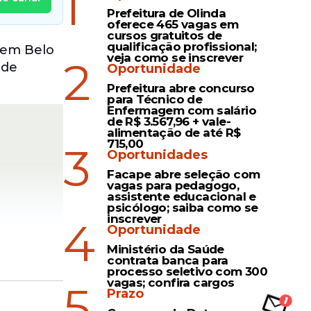
1
Prefeitura de Olinda
oferece 465 vagas em
cursos gratuitos de
qualificação profissional;
o em Belo
veja como se inscrever
2
 de
Oportunidade
Prefeitura abre concurso
para Técnico de
Enfermagem com salário
de R$ 3.567,96 + vale-
alimentação de até R$
715,00
3
Oportunidades
Facape abre seleção com
vagas para pedagogo,
assistente educacional e
psicólogo; saiba como se
inscrever
4
Oportunidade
Ministério da Saúde
contrata banca para
processo seletivo com 300
vagas; confira cargos
5
Prazo
es