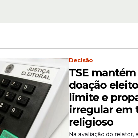
ada internacional recente, ouviu de investidor
Decisão
a segurança alimentar global que eles deixam de 
TSE mantém 
 da corrupção e da imprevisibilidade.
doação eleito
limite e pro
irregular em
religioso
Na avaliação do relator, 