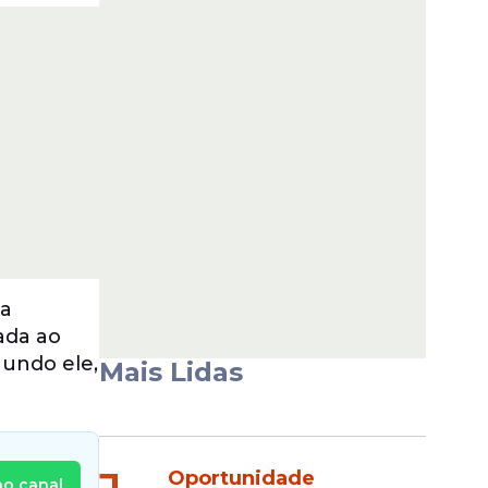
na
iada ao
gundo ele,
Mais Lidas
Oportunidade
no canal