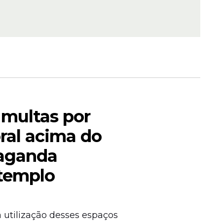
es
investir
multas por
ral acima do
paganda
 templo
a utilização desses espaços