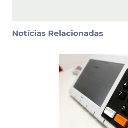
Veja Também
Notícias Relacionadas
O senador afirmou ainda que, em uma rod
interessados no potencial do Brasil para 
no País por causa da insegurança jurídica,