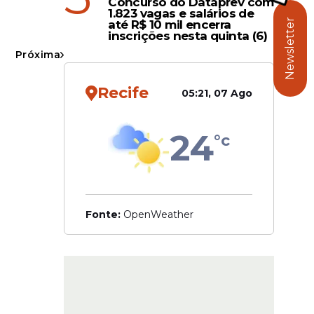
Concurso do Dataprev com
1.823 vagas e salários de
Ferrogrão.
Newsletter
até R$ 10 mil encerra
inscrições nesta quinta (6)
 de
Próxima
ente
Recife
05:21, 07 Ago
24
°c
Fonte:
OpenWeather