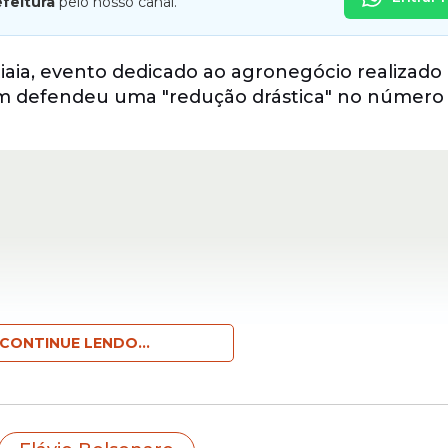
efeitura
pelo nosso canal.
tiaia, evento dedicado ao agronegócio realizad
m defendeu uma "redução drástica" no número
CONTINUE LENDO...
alinhada ao governo de direita evitaria "decisõ