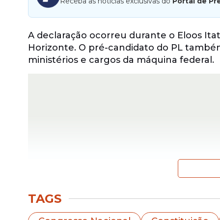
Receba as notícias exclusivas do
Portal de Pr
A declaração ocorreu durante o Eloos Ita
Horizonte. O pré-candidato do PL també
ministérios e cargos da máquina federal.
TAGS
Segundo Flávio, uma maioria parlamentar 