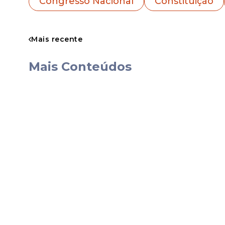
Congresso Nacional
Constituição
monocráticas" que, em sua avaliação, co
O senador também citou questões relacio
Mais recente
preservação ambiental e licenciamentos 
afetados por insegurança jurídica.
Mais Conteúdos