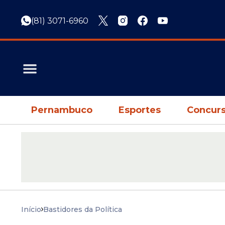
(81) 3071-6960
Pernambuco
Esportes
Concurs
Início
Bastidores da Política