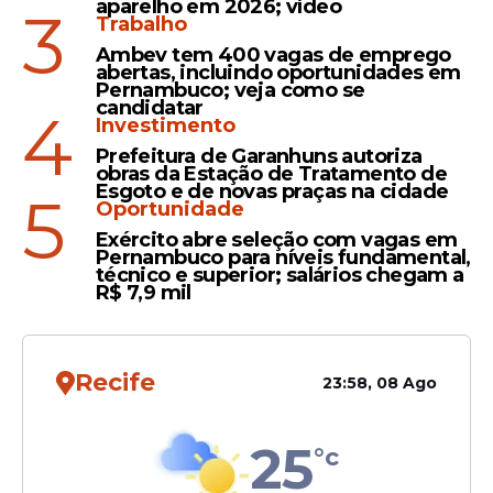
Portuários. A homenagem reconhece a
aparelho em 2026; vídeo
3
Trabalho
atuação do ministro no fortalecimento do
Ambev tem 400 vagas de emprego
setor e na valorização dos trabalhadores
abertas, incluindo oportunidades em
portuários, considerados fundamentais
Pernambuco; veja como se
candidatar
para o desenvolvimento da logística e da
4
Investimento
economia brasileira.
Prefeitura de Garanhuns autoriza
obras da Estação de Tratamento de
Esgoto e de novas praças na cidade
5
Oportunidade
Leia Também
Exército abre seleção com vagas em
Pernambuco para níveis fundamental,
técnico e superior; salários chegam a
R$ 7,9 mil
Reconhecimento
Ministro Silvio Costa Filho é
homenageado pelo Fórum
Recife
23:58, 08 Ago
Nacional dos Trabalhadores
Portuários
25
°c