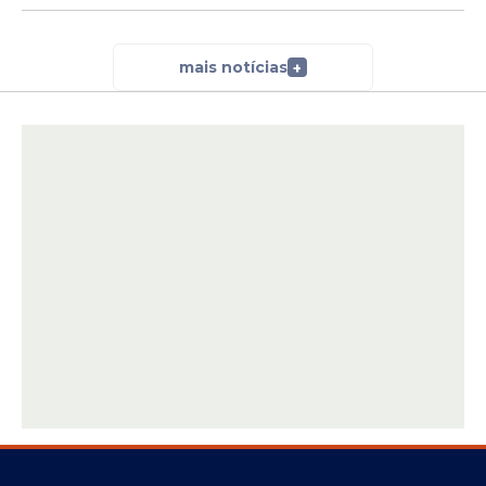
mais notícias
+
Segundo ele, quando o governo do
presidente Lula iniciou a atual gestão, o
setor portuário contava com cerca de 15
mil trabalhadores. Atualmente, esse
número ultrapassa 50 mil empregos,
resultado da ampliação dos investimentos,
da realização de novos leilões e do