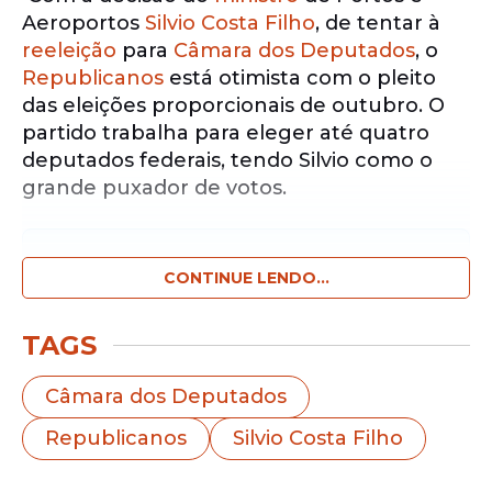
Aeroportos
Silvio Costa Filho
, de tentar à
reeleição
para
Câmara dos Deputados
, o
Republicanos
está otimista com o pleito
das eleições proporcionais de outubro. O
partido trabalha para eleger até quatro
deputados federais, tendo Silvio como o
grande puxador de votos.
Notícias pelo WhatsApp
Receba as notícias exclusivas do
CONTINUE LENDO...
Portal
de Prefeitura
pelo nosso canal.
TAGS
Entrar no canal
Câmara dos Deputados
Na última eleição, Costa Filho obteve
Republicanos
Silvio Costa Filho
votação expressiva, ultrapassando a marca
de 162 mil votos e sendo o quarto