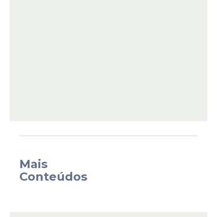
deputado mais votado no Estado. No
Republicanos, a expectativa é que após o
seu trabalho a frente do Ministério, o
ministro possa ampliar a sua votação,
ajudando no fortalecimento da chapa.
Mais
Conteúdos
Com o início da janela partidária, que
termina no próximo dia 4 de abril, o