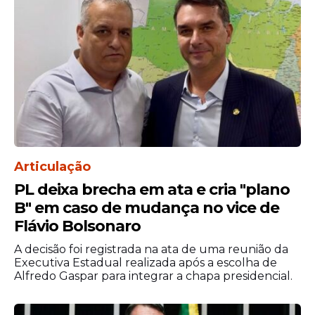
“Agradecer a todos e todas. A
Articulação
minha gratidão é eterna.
PL deixa brecha em ata e cria "plano
Agradecer a todas as classes
B" em caso de mudança no vice de
trabalhadoras, federações e
Flávio Bolsonaro
entidades. Para mim, foi um
privilégio ter construído, além de
A decisão foi registrada na ata de uma reunião da
uma amizade institucional, uma
Executiva Estadual realizada após a escolha de
Alfredo Gaspar para integrar a chapa presidencial.
relação de carinho, amizade e
respeito com a classe
trabalhadora brasileira. Saio