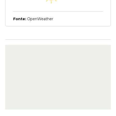
Contratação
Brasil garante R$ 300
Fonte:
OpenWeather
milhões em investimentos
após leilões de três
terminais portuários
Veja Também
Logo no início de sua gestão,
demonstrando sensibilidade às demandas
dos trabalhadores, o ministro Silvio Costa
Filho criou o primeiro Fórum Nacional dos