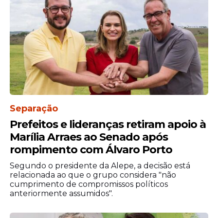
Ao longo da gestão, uma das prioridades
do ministro foi a atração de investimentos
para os portos brasileiros. Segundo ele,
essa estratégia sempre esteve
diretamente ligada à ampliação das
oportunidades de trabalho e ao aumento
da renda para os profissionais do setor.
Separação
Durante a homenagem, o ministro
Prefeitos e lideranças retiram apoio à
agradeceu o reconhecimento e destacou
Marília Arraes ao Senado após
a importância da parceria com as
rompimento com Álvaro Porto
entidades representativas e os
trabalhadores portuários.
Segundo o presidente da Alepe, a decisão está
relacionada ao que o grupo considera "não
cumprimento de compromissos políticos
anteriormente assumidos".