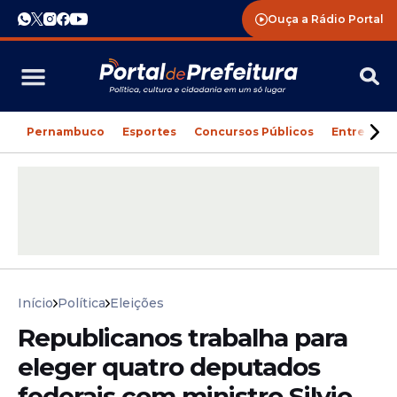
Ouça a Rádio Portal
Pernambuco
Esportes
Concursos Públicos
Entreteni
Início
Política
Eleições
Republicanos trabalha para
eleger quatro deputados
federais com ministro Silvio