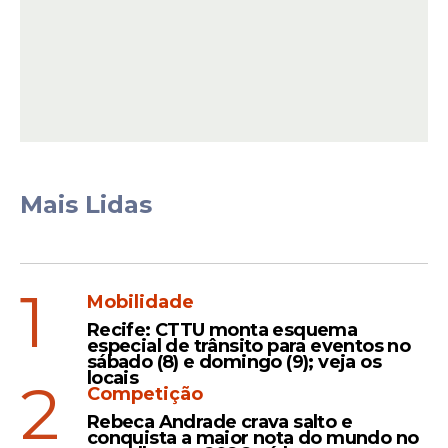
Mais Lidas
Homenagem
Por todo o trabalho desenvolvido em prol
1
do crescimento do setor portuário
Mobilidade
brasileiro e pela ampliação da geração de
Recife: CTTU monta esquema
especial de trânsito para eventos no
emprego e renda no país, o ministro de
sábado (8) e domingo (9); veja os
Portos e Aeroportos, Silvio Costa Filho, foi
locais
2
Competição
homenageado, a terça-feira (17), pelo
Rebeca Andrade crava salto e
Fórum Nacional dos Trabalhadores
conquista a maior nota do mundo no