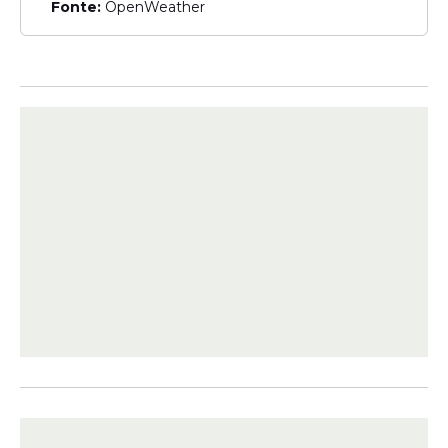
Fonte:
OpenWeather
Assim, o cadastro eleitoral ficará fechado
de 9 de maio a 5 de novembro. Ou seja, os
atendimentos nas unidades da Justiça
Eleitoral e no serviço de Autoatendimento
Eleitoral na internet só serão retomados
após esse período, ultrapassadas as
Eleições Municipais 2024.
Alistamento e voto