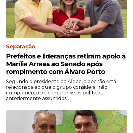
No caso das pessoas que vão tirar o título
de eleitor pela primeira vez, é obrigatório o
comparecimento ao cartório eleitoral para
realizar a coleta da biometria.
Consulte o Tribunal Regional Eleitoral
Separação
(TRE) do estado ou a unidade da Justiça
Prefeitos e lideranças retiram apoio à
Eleitoral da localidade em que reside para
Marília Arraes ao Senado após
verificar se é necessário agendar o
rompimento com Álvaro Porto
atendimento presencial.
Segundo o presidente da Alepe, a decisão está
Quem já tem o título pode consultar a
relacionada ao que o grupo considera "não
situação eleitoral no site do TSE.
cumprimento de compromissos políticos
anteriormente assumidos".
TSE