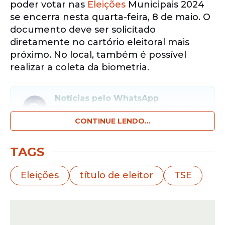
poder votar nas
Eleições
Municipais 2024
se encerra nesta quarta-feira, 8 de maio. O
documento deve ser solicitado
diretamente no cartório eleitoral mais
próximo. No local, também é possível
realizar a coleta da biometria.
Notícias pelo WhatsApp
Receba as notícias exclusivas do
Portal
de Prefeitura
pelo nosso canal.
CONTINUE LENDO...
Entrar no canal
TAGS
De janeiro a abril deste ano, mais de 2,1
Eleições
título de eleitor
TSE
milhões de pessoas tiraram o título de
eleitor. Nesse período, também foram
feitas mais de 1,9 milhão de transferências
de domicílio eleitoral.