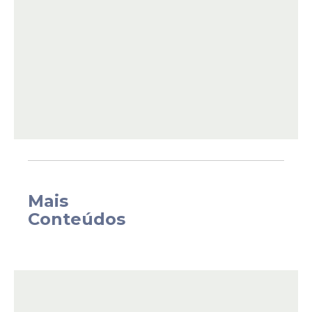
Mais
8 de maio é a data-limite para:
Conteúdos
tirar o título de eleitor;
coletar a biometria;
transferir o domicílio eleitoral;
regularizar a situação eleitoral; e
atualizar dados no cadastro eleitoral.