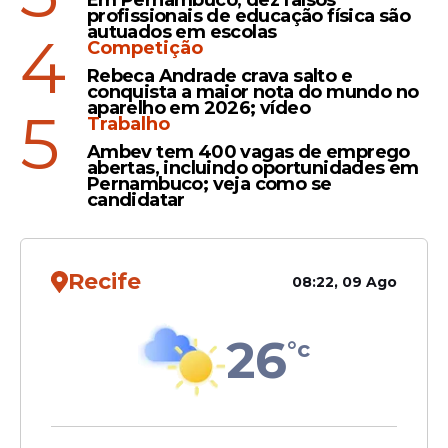
Em Pernambuco, dez falsos
profissionais de educação física são
autuados em escolas
4
Competição
150 dias antes da eleição
Rebeca Andrade crava salto e
conquista a maior nota do mundo no
A Lei das Eleições (Lei nº 9.504/1997)
aparelho em 2026; vídeo
5
Trabalho
determina que nenhum requerimento de
inscrição eleitoral ou de transferência de
Ambev tem 400 vagas de emprego
abertas, incluindo oportunidades em
domicílio seja recebido nos 150 dias
Pernambuco; veja como se
anteriores à data da votação. O primeiro
candidatar
turno das eleições ocorre em 6 de
outubro.
Recife
08:22, 09 Ago
26
°c