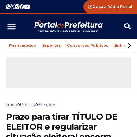
Ouça a Rádio Portal
Pernambuco
Esportes
Concursos Públicos
Entreteni
Início
Política
Eleições
Prazo para tirar TÍTULO DE
ELEITOR e regularizar
situação eleitoral encerra