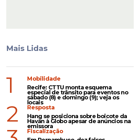
As eleições
Neste ano, mais de 154,8 milhões de
eleitoras e eleitores em 5,5 mil municípios
Mais Lidas
escolherão, nas urnas eletrônicas,
candidatas e candidatos aos cargos de
prefeito, vice-prefeito e vereador.
1
Mobilidade
Recife: CTTU monta esquema
especial de trânsito para eventos no
sábado (8) e domingo (9); veja os
locais
2
Resposta
Hang se posiciona sobre boicote da
Havan à Globo apesar de anúncios na
emissora
3
Fiscalização