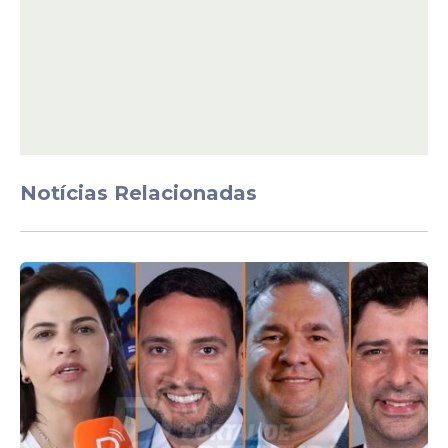
atuação da Justiça em caso
citado sobre filho de Lula;
veja vídeo
Veja Também
Notícias Relacionadas
O estudo mostra que a maioria dos dez
magistrados da Corte recebe avaliações
negativas. Mendonça, entretanto, se
destaca por ter mais menções favoráveis
(43%) do que desfavoráveis (36%),
enquanto 20% dos entrevistados não
souberam opinar.