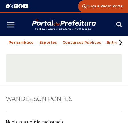
Ouça a Rádio Portal
Pernambuco
Esportes
Concursos Públicos
Entreteni
WANDERSON PONTES
Nenhuma notícia cadastrada.