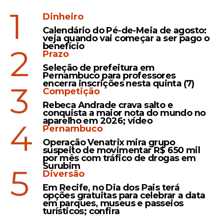
1
Dinheiro
Calendário do Pé-de-Meia de agosto:
veja quando vai começar a ser pago o
benefício
2
Prazo
Seleção de prefeitura em
Pernambuco para professores
encerra inscrições nesta quinta (7)
3
Competição
Rebeca Andrade crava salto e
conquista a maior nota do mundo no
aparelho em 2026; vídeo
4
Pernambuco
Operação Venatrix mira grupo
suspeito de movimentar R$ 650 mil
por mês com tráfico de drogas em
Surubim
5
Diversão
Em Recife, no Dia dos Pais terá
opções gratuitas para celebrar a data
em parques, museus e passeios
turísticos; confira