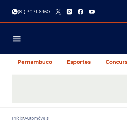
(81) 3071-6960
Pernambuco
Esportes
Concurs
Início
Automóveis