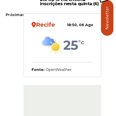
inscrições nesta quinta (6)
Newsletter
Próxima
Recife
18:50, 06 Ago
25
°c
e rodas
Fonte:
OpenWeather
iliza
de uso
howa na
s e cento
ração é