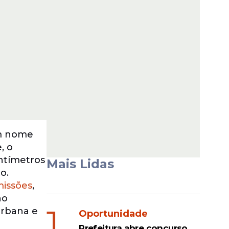
um nome
, o
ntímetros
Mais Lidas
o.
missões
,
no
1
urbana e
Oportunidade
Prefeitura abre concurso