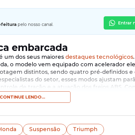
Entrar 
efeitura
pelo nosso canal.
ica embarcada
 é um dos seus maiores
destaques tecnológicos
da, o modelo vem equipado com acelerador elet
otagem distintos, sendo quatro pré-definidos e 
specialistas do setor, esses modos ajustam pa
ontrole de tração e a atuação dos freios ABS. C
mbém conta com embreagem assistida e deslizan
CONTINUE LENDO...
 e maior segurança em reduções bruscas de ve
Honda
Suspensão
Triumph