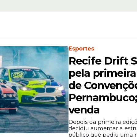
Esportes
Recife Drift
pela primeira
e no mercado
de Convençõ
oncessionárias brasileiras com um posicioname
a. De acordo com o portal Estadão Mobilidade, 
Pernambuco; 
r que a coloca em uma disputa direta no segmen
venda
om 800DE é comercializada por R$ 67.500, enqu
e R$ 69.590 e a
BMW
F 850 GS parte de R$ 74.50
Depois da primeira ediç
 nacional oferece três anos de garantia e assi
decidiu aumentar a estr
 atrair o consumidor pela confiabilidade da red
público que pediu uma n