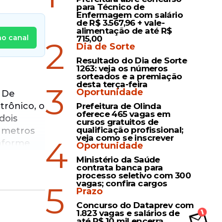
para Técnico de
Enfermagem com salário
de R$ 3.567,96 + vale-
alimentação de até R$
no canal
715,00
2
Dia de Sorte
Resultado do Dia de Sorte
1263: veja os números
sorteados e a premiação
desta terça-feira
3
Oportunidade
. De
rônico, o
Prefeitura de Olinda
oferece 465 vagas em
dois
cursos gratuitos de
qualificação profissional;
râmetros
veja como se inscrever
4
onforme
Oportunidade
te,
Ministério da Saúde
locidade.
contrata banca para
processo seletivo com 300
vagas; confira cargos
5
Prazo
Concurso do Dataprev com
1.823 vagas e salários de
até R$ 10 mil encerra