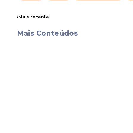
Mais recente
Mais Conteúdos
Ciclística preparada par
Para honrar o seu legado aventureiro, 
específicos para o uso fora de estrada. 
rodas raiadas, com aro vinte e um na dian
misto. Segundo a ficha técnica do model
frente e amortecedor traseiro fixado por
e noventa milímetros, respectivamente. 
ideal para absorver impactos em terreno