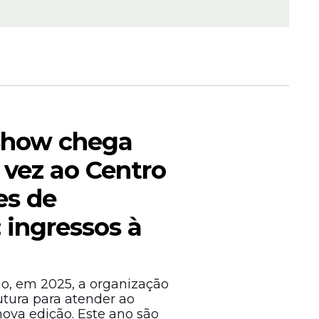
 Show chega
 vez ao Centro
es de
nto
o preço
ingressos à
to.
anto a
0.
ão, em 2025, a organização
stência
utura para atender ao
e.
ova edição. Este ano são