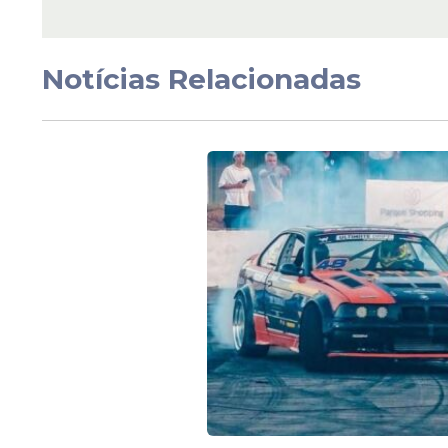
Notícias Relacionadas
Preço e disponibilidad
A nova Honda Transalp XL 750 chega às c
estratégico para enfrentar a concorrênci
sugerido do modelo é de R$ 65.545, valo
Segundo o levantamento, a Suzuki V-Str
Triumph
Tiger 900 GT tem preço inicial d
Conforme anunciado pela Honda, o modelo
24 horas em países do Mercosul, buscando