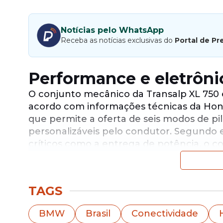
Notícias pelo WhatsApp
Receba as notícias exclusivas do
Portal de Pr
Performance e eletrôn
O conjunto mecânico da Transalp XL 750
acordo com informações técnicas da Hon
que permite a oferta de seis modos de pil
personalizáveis pelo condutor. Segundo e
críticos como a entrega de potência, o c
detalhado pela marca, a motocicleta ta
garantindo trocas de marcha mais suaves
TAGS
BMW
Brasil
Conectividade