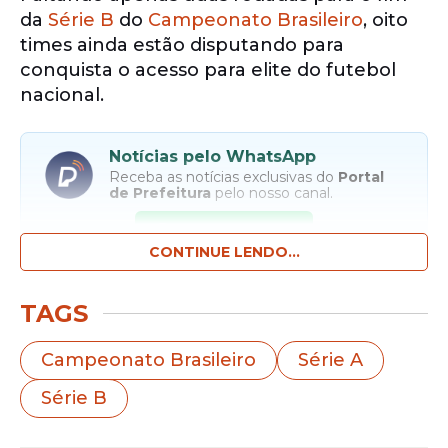
da
Série B
do
Campeonato Brasileiro
, oito
times ainda estão disputando para
conquista o acesso para elite do futebol
nacional.
Notícias pelo WhatsApp
Receba as notícias exclusivas do
Portal
de Prefeitura
pelo nosso canal.
Entrar no canal
CONTINUE LENDO...
O
Vitória
conquistou o título do torneio e
TAGS
consequentemente está classificado para
Série A
de 2025. Fora a equipe baiana,
Campeonato Brasileiro
Série A
nenhum outro clube garantiu o acesso.
Série B