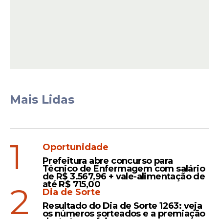
Ver essa foto no Instagram
Mais Lidas
1
Oportunidade
Prefeitura abre concurso para
Uma publicação compartilhada por Brasileirão Betano - Série B (@brasileiraob)
Técnico de Enfermagem com salário
de R$ 3.567,96 + vale-alimentação de
Probabilidade de acesso
até R$ 715,00
2
Dia de Sorte
Resultado do Dia de Sorte 1263: veja
os números sorteados e a premiação