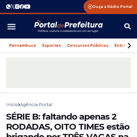
Ouça a Rádio Portal
Pernambuco
Esportes
Concursos Públicos
Entreteni
Início
Agência Portal
SÉRIE B: faltando apenas 2
RODADAS, OITO TIMES estão
brigando por TRÊS VAGAS na