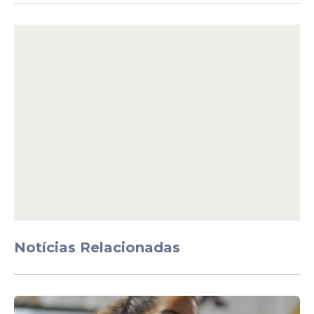
Criciúma x Botafogo-SP
Mirassol x Atlético-GO
Vitória x Sport
Juventude x Ponte Preta
Guarani x ABC
CRB x Tombense
Sampaio Corrêa x Avaí
Rodada 38 da Série B
Ponte Preta x CRB
Notícias Relacionadas
Atlético-GO x Guarani
Avaí x Ituano
Botafogo-SP x Londrina
Novorizontino x Criciúma