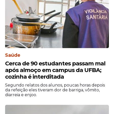
Leia Também
Compromisso
Vagner Love fala sobre
confronto contra o Vitória
Saúde
Cerca de 90 estudantes passam mal
após almoço em campus da UFBA;
Dinheiro
cozinha é interditada
SÉRIE A: saiba quanto cada
Segundo relatos dos alunos, poucas horas depois
clube gastou na formação
da refeição eles tiveram dor de barriga, vômito,
diarreia e enjoo.
do elenco