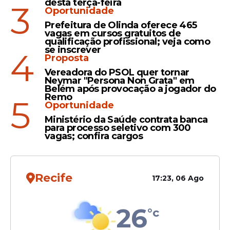
desta terça-feira
3
1º - Vitória 100% de chance de subir
Oportunidade
para
Série A
Prefeitura de Olinda oferece 465
vagas em cursos gratuitos de
2º - Criciúma 82,5% de chance de subir
qualificação profissional; veja como
para Série A
se inscrever
4
Proposta
3º - Juventude 74,5% de chance de
Vereadora do PSOL quer tornar
subir para Série A
Neymar "Persona Non Grata" em
4º - Atlético-GO 65,1% de chance de
Belém após provocação a jogador do
Remo
subir para Série A
5
Oportunidade
5º - Sport 41,5% de chance de subir
Ministério da Saúde contrata banca
para Série A
para processo seletivo com 300
vagas; confira cargos
6º - Vila Nova 18,7% de chance de subir
para Série A
7º - Novorizontino 6,9% de chance de
subir para Série A
Recife
17:23, 06 Ago
8º - Mirassol 6,2% de chance de subir
para Série A
26
°c
9º - Guarani 4,6% de chance de subir
para Série A