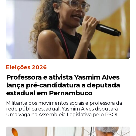
Sport x Sampaio Corrêa
Ceará x Juventude
Chapecoense x Vitória
Tombense x Mirassol
ABC x Vila Nova
Eleições 2026
Professora e ativista Yasmim Alves
lança pré-candidatura a deputada
estadual em Pernambuco
Militante dos movimentos sociais e professora da
rede pública estadual, Yasmim Alves disputará
uma vaga na Assembleia Legislativa pelo PSOL.