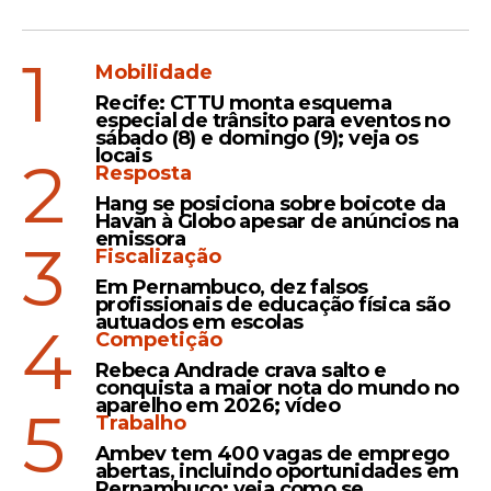
1
Mobilidade
Recife: CTTU monta esquema
especial de trânsito para eventos no
sábado (8) e domingo (9); veja os
locais
2
Resposta
Hang se posiciona sobre boicote da
Havan à Globo apesar de anúncios na
emissora
3
Fiscalização
Em Pernambuco, dez falsos
profissionais de educação física são
autuados em escolas
4
Competição
Rebeca Andrade crava salto e
conquista a maior nota do mundo no
aparelho em 2026; vídeo
5
Trabalho
Ambev tem 400 vagas de emprego
abertas, incluindo oportunidades em
Pernambuco; veja como se