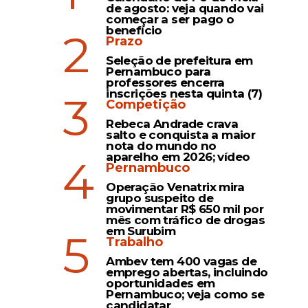
de agosto: veja quando vai
começar a ser pago o
benefício
2
Prazo
Seleção de prefeitura em
Pernambuco para
professores encerra
inscrições nesta quinta (7)
3
Competição
Rebeca Andrade crava
salto e conquista a maior
nota do mundo no
aparelho em 2026; vídeo
4
Pernambuco
Operação Venatrix mira
grupo suspeito de
movimentar R$ 650 mil por
mês com tráfico de drogas
em Surubim
5
Trabalho
Ambev tem 400 vagas de
emprego abertas, incluindo
oportunidades em
Pernambuco; veja como se
candidatar