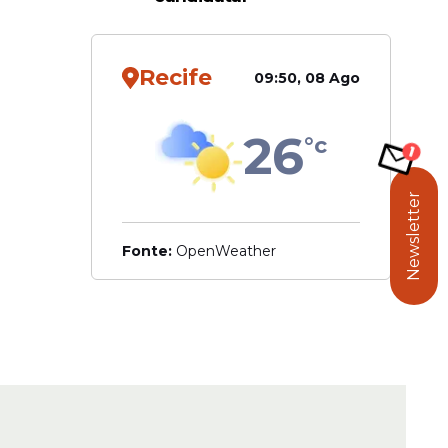
Recife
09:50, 08 Ago
26
°c
Newsletter
Fonte:
OpenWeather