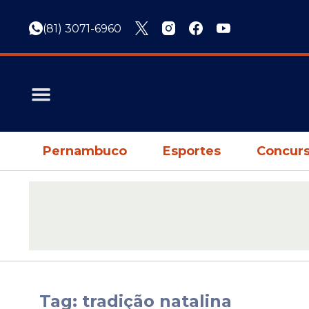
(81) 3071-6960
Pernambuco
Esportes
Concurs
Tag: tradição natalina