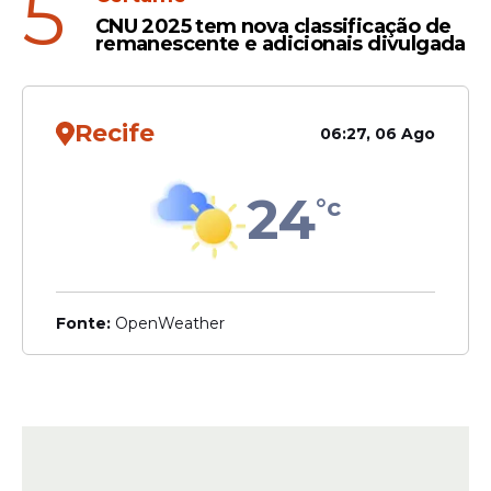
5
CNU 2025 tem nova classificação de
remanescente e adicionais divulgada
Recife
06:27, 06 Ago
24
°c
Fonte:
OpenWeather