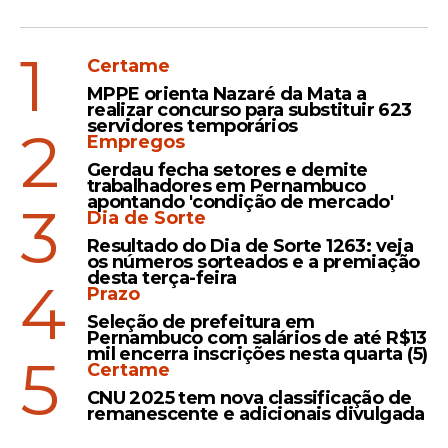
1
Certame
MPPE orienta Nazaré da Mata a
realizar concurso para substituir 623
servidores temporários
2
Empregos
Gerdau fecha setores e demite
trabalhadores em Pernambuco
apontando 'condição de mercado'
3
Dia de Sorte
Resultado do Dia de Sorte 1263: veja
os números sorteados e a premiação
desta terça-feira
4
Prazo
Seleção de prefeitura em
Pernambuco com salários de até R$13
mil encerra inscrições nesta quarta (5)
5
Certame
CNU 2025 tem nova classificação de
remanescente e adicionais divulgada