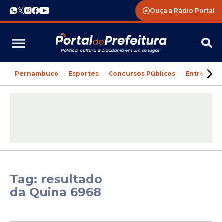
Ouça a Rádio Portal
Pernambuco
Esportes
Concursos Públicos
Entreteni
Tag: resultado
da Quina 6968