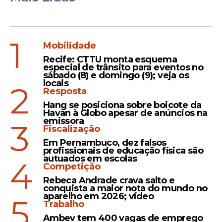
1
Mobilidade
Recife: CTTU monta esquema
especial de trânsito para eventos no
sábado (8) e domingo (9); veja os
locais
2
Resposta
Hang se posiciona sobre boicote da
Havan à Globo apesar de anúncios na
emissora
3
Fiscalização
Em Pernambuco, dez falsos
profissionais de educação física são
autuados em escolas
4
Competição
Rebeca Andrade crava salto e
conquista a maior nota do mundo no
aparelho em 2026; vídeo
5
Trabalho
Ambev tem 400 vagas de emprego