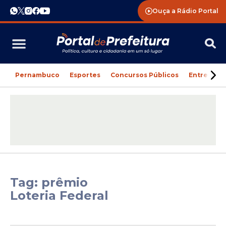
Ouça a Rádio Portal
Pernambuco
Esportes
Concursos Públicos
Entreteni
Tag: prêmio
Loteria Federal