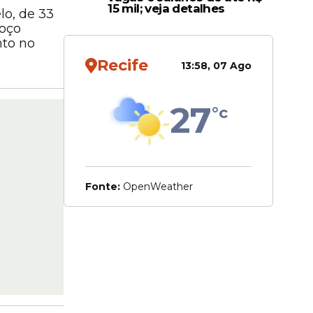
15 mil; veja detalhes
lo, de 33
coço
nto no
Recife
13:58, 07 Ago
27
°c
Fonte:
OpenWeather