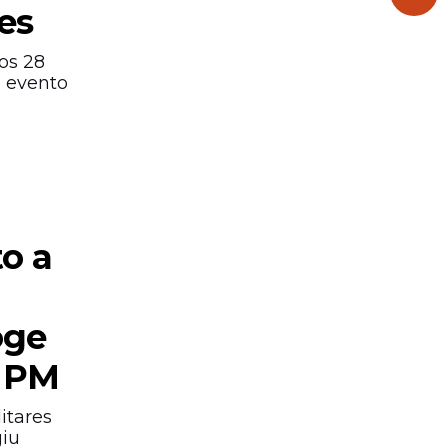
es
os 28
o evento
o a
oge
a PM
itares
giu