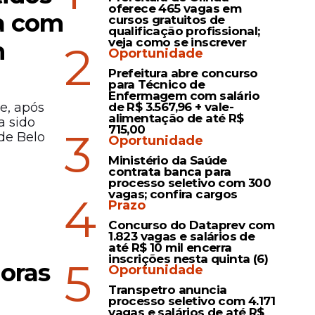
oferece 465 vagas em
ga com
cursos gratuitos de
qualificação profissional;
veja como se inscrever
m
2
Oportunidade
Prefeitura abre concurso
para Técnico de
Enfermagem com salário
e, após
de R$ 3.567,96 + vale-
alimentação de até R$
a sido
715,00
3
 de Belo
Oportunidade
Ministério da Saúde
contrata banca para
processo seletivo com 300
vagas; confira cargos
4
Prazo
Concurso do Dataprev com
1.823 vagas e salários de
até R$ 10 mil encerra
inscrições nesta quinta (6)
5
horas
Oportunidade
Transpetro anuncia
processo seletivo com 4.171
vagas e salários de até R$