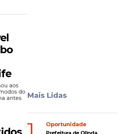
el
abo
ife
mou aos
cômodos do
Mais Lidas
ma antes
1
Oportunidade
tidos
Prefeitura de Olinda