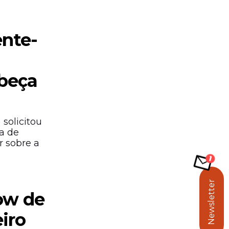
ente-
abeça
solicitou
a de
r sobre a
Newsletter
ow de
iro