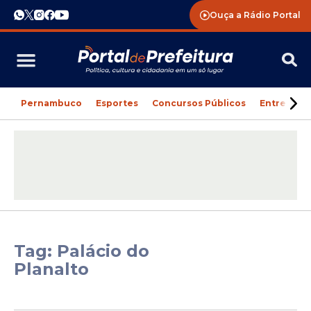
Ouça a Rádio Portal
Pernambuco
Esportes
Concursos Públicos
Entreteni
Tag: Palácio do
Planalto