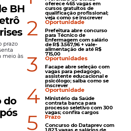
oferece 465 vagas em
de BH
cursos gratuitos de
qualificação profissional;
etrô
veja como se inscrever
2
Oportunidade
rises
Prefeitura abre concurso
para Técnico de
Enfermagem com salário
o prazo
de R$ 3.567,96 + vale-
alimentação de até R$
esenta
715,00
3
m meio às
Oportunidades
Facape abre seleção com
vagas para pedagogo,
assistente educacional e
psicólogo; saiba como se
inscrever
4
Oportunidade
ô do
Ministério da Saúde
contrata banca para
processo seletivo com 300
após
vagas; confira cargos
5
Prazo
Concurso do Dataprev com
1.823 vagas e salários de