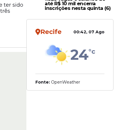
até R$ 10 mil encerra
 ter sido
inscrições nesta quinta (6)
três
Recife
00:42, 07 Ago
24
°c
Fonte:
OpenWeather