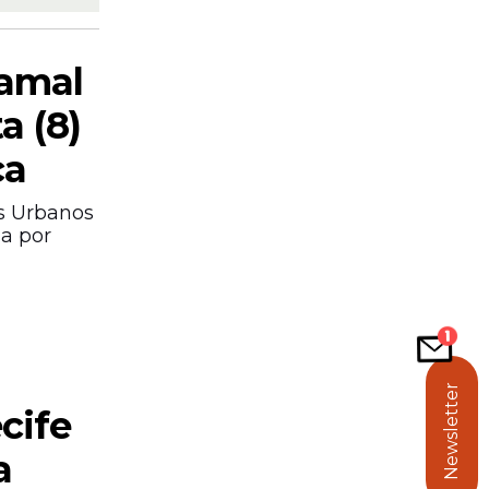
ramal
a (8)
ca
s Urbanos
sa por
Newsletter
cife
a