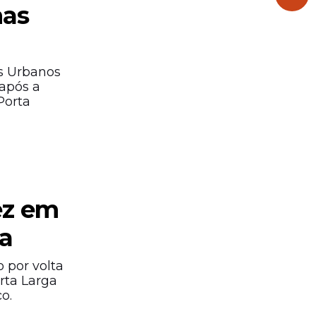
mas
s Urbanos
 após a
Porta
ez em
a
 por volta
rta Larga
o.