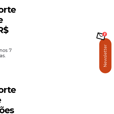
orte
e
R$
Newsletter
nos 7
as.
orte
e
hões