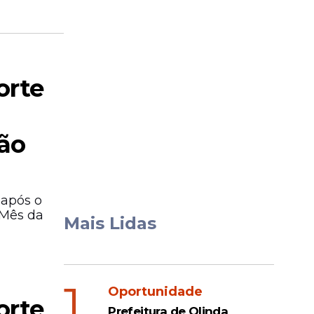
orte
ção
 após o
 Mês da
Mais Lidas
1
Oportunidade
orte
Prefeitura de Olinda