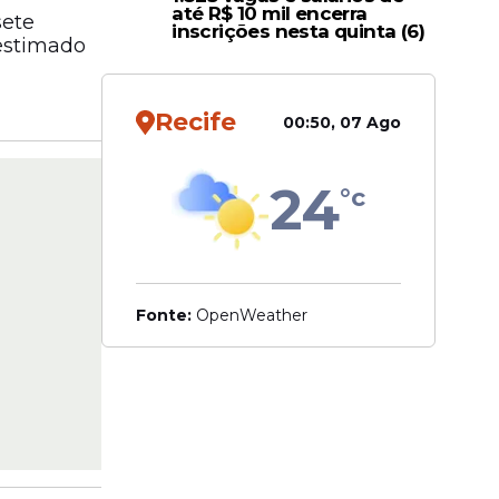
até R$ 10 mil encerra
sete
inscrições nesta quinta (6)
 estimado
Recife
00:50, 07 Ago
24
°c
Fonte:
OpenWeather