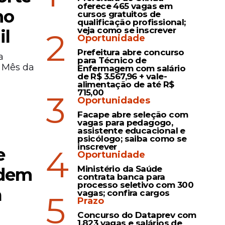
oferece 465 vagas em
mo
cursos gratuitos de
qualificação profissional;
veja como se inscrever
il
2
Oportunidade
Prefeitura abre concurso
a
para Técnico de
o Mês da
Enfermagem com salário
de R$ 3.567,96 + vale-
alimentação de até R$
715,00
3
Oportunidades
Facape abre seleção com
vagas para pedagogo,
assistente educacional e
psicólogo; saiba como se
inscrever
4
e
Oportunidade
Ministério da Saúde
idem
contrata banca para
processo seletivo com 300
a
vagas; confira cargos
5
Prazo
Concurso do Dataprev com
1.823 vagas e salários de