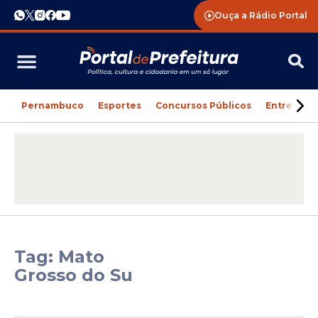
Ouça a Rádio Portal
Pernambuco
Esportes
Concursos Públicos
Entreteni
Tag: Mato
Grosso do Su