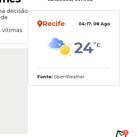
na decisão
 de
Recife
04:17, 08 Ago
 vítimas.
24
°c
Fonte:
OpenWeather