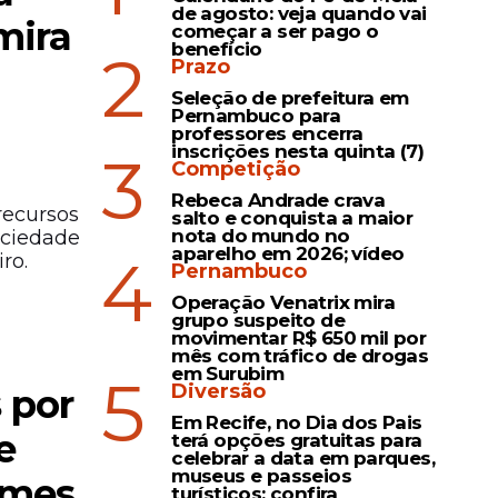
de agosto: veja quando vai
mira
começar a ser pago o
benefício
2
Prazo
Seleção de prefeitura em
Pernambuco para
professores encerra
inscrições nesta quinta (7)
3
Competição
Rebeca Andrade crava
recursos
salto e conquista a maior
nota do mundo no
ociedade
aparelho em 2026; vídeo
4
ro.
Pernambuco
Operação Venatrix mira
grupo suspeito de
movimentar R$ 650 mil por
mês com tráfico de drogas
em Surubim
5
Diversão
 por
Em Recife, no Dia dos Pais
e
terá opções gratuitas para
celebrar a data em parques,
museus e passeios
omes
turísticos; confira