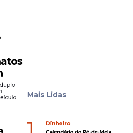
e
natos
n
 duplo
m
Mais Lidas
eículo
1
Dinheiro
a
Calendário do Pé-de-Meia