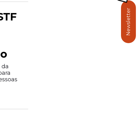
Newsletter
 STF
ão
 da
para
essoas