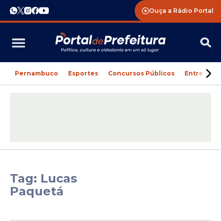
Ouça a Rádio Portal
Pernambuco
Esportes
Concursos Públicos
Entreteni
Tag: Lucas
Paquetá