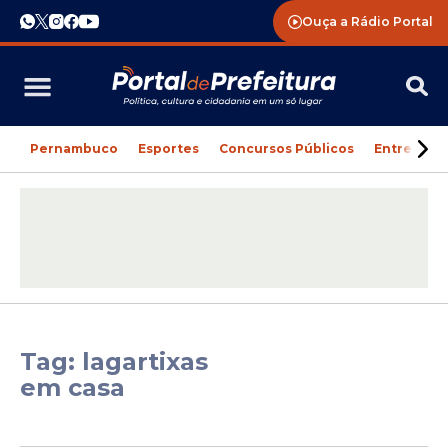
Ouça a Rádio Portal
Pernambuco
Esportes
Concursos Públicos
Entreteni
Tag: lagartixas
em casa