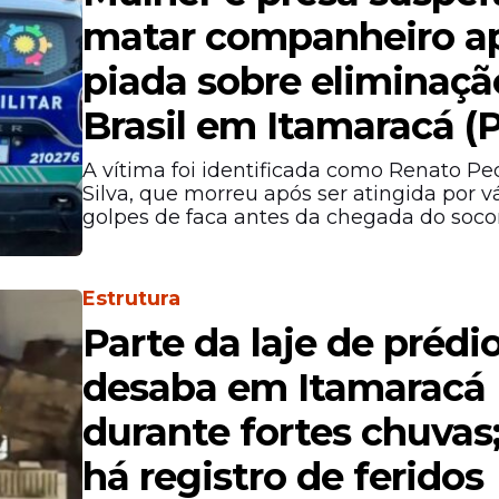
matar companheiro a
piada sobre eliminaçã
Brasil em Itamaracá (
A vítima foi identificada como Renato Pe
Silva, que morreu após ser atingida por v
golpes de faca antes da chegada do socor
Estrutura
Parte da laje de prédi
desaba em Itamaracá
durante fortes chuvas
há registro de feridos