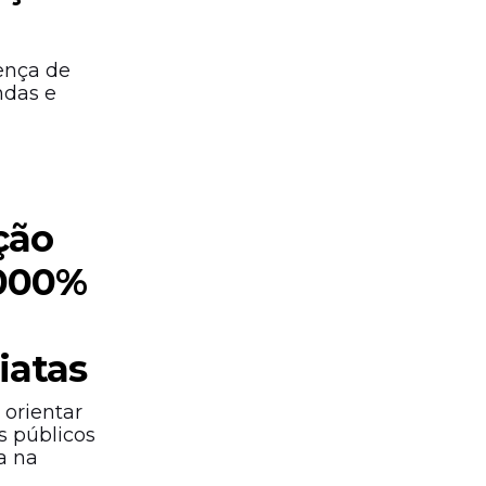
ença de
ndas e
ção
.000%
iatas
orientar
es públicos
a na