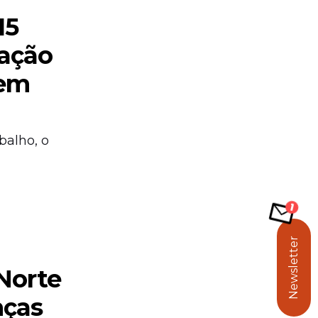
15
uação
 em
balho, o
Newsletter
 Norte
nças