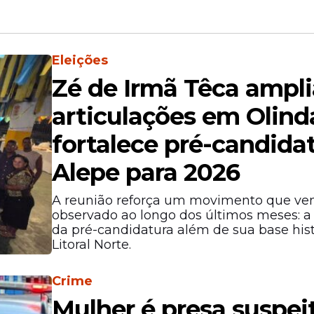
Eleições
Zé de Irmã Têca ampli
articulações em Olind
fortalece pré-candida
Alepe para 2026
A reunião reforça um movimento que v
observado ao longo dos últimos meses: 
da pré-candidatura além de sua base hist
Litoral Norte.
Crime
Mulher é presa suspei