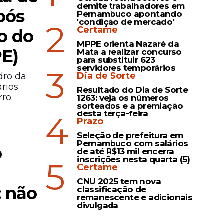
demite trabalhadores em
pós
Pernambuco apontando
'condição de mercado'
2
Certame
o do
MPPE orienta Nazaré da
PE)
Mata a realizar concurso
para substituir 623
servidores temporários
3
Dia de Sorte
dro da
ários
Resultado do Dia de Sorte
ro.
1263: veja os números
sorteados e a premiação
desta terça-feira
4
Prazo
Seleção de prefeitura em
Pernambuco com salários
o
de até R$13 mil encerra
inscrições nesta quarta (5)
5
Certame
CNU 2025 tem nova
; não
classificação de
remanescente e adicionais
divulgada