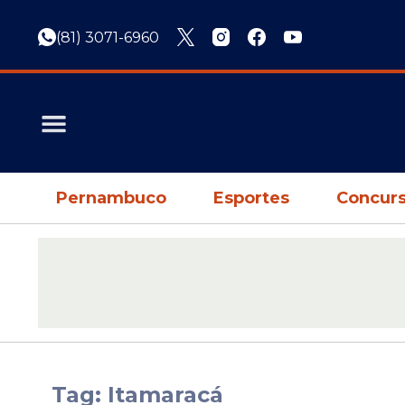
(81) 3071-6960
Pernambuco
Esportes
Concurs
Tag: Itamaracá