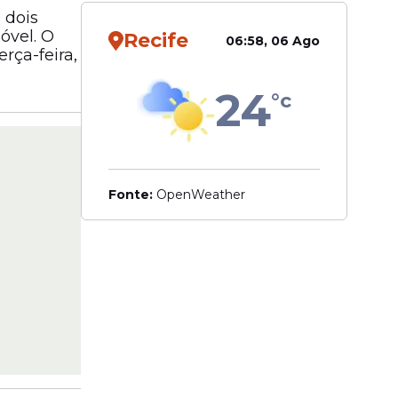
 dois
óvel. O
Recife
06:58, 06 Ago
rça-feira,
24
°c
Fonte:
OpenWeather