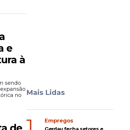
a
a e
tura à
em sendo
a expansão
Mais Lidas
órica no
1
Empregos
ta de
Gerdau fecha setores e