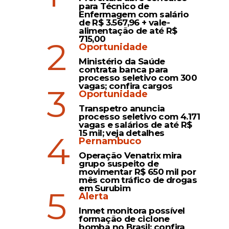
para Técnico de
Enfermagem com salário
de R$ 3.567,96 + vale-
alimentação de até R$
715,00
2
Oportunidade
Ministério da Saúde
contrata banca para
processo seletivo com 300
vagas; confira cargos
3
Oportunidade
Transpetro anuncia
processo seletivo com 4.171
vagas e salários de até R$
15 mil; veja detalhes
4
Pernambuco
Operação Venatrix mira
grupo suspeito de
movimentar R$ 650 mil por
mês com tráfico de drogas
em Surubim
5
Alerta
Inmet monitora possível
formação de ciclone
bomba no Brasil; confira