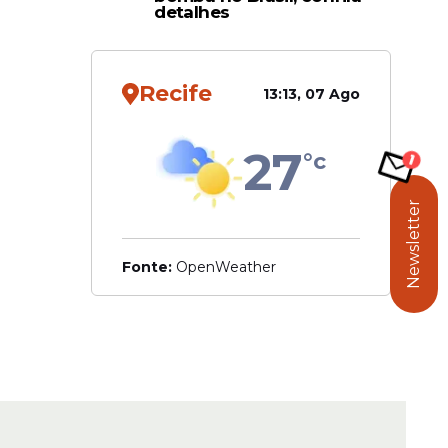
detalhes
Recife
13:13, 07 Ago
27
°c
Newsletter
Fonte:
OpenWeather