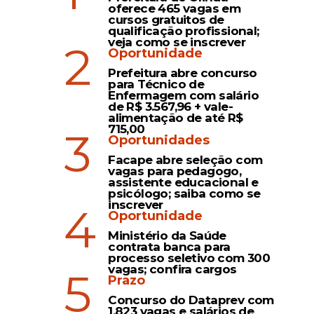
oferece 465 vagas em
cursos gratuitos de
qualificação profissional;
veja como se inscrever
2
Oportunidade
Prefeitura abre concurso
para Técnico de
Enfermagem com salário
de R$ 3.567,96 + vale-
alimentação de até R$
715,00
3
Oportunidades
Facape abre seleção com
vagas para pedagogo,
assistente educacional e
psicólogo; saiba como se
inscrever
4
Oportunidade
Ministério da Saúde
contrata banca para
processo seletivo com 300
vagas; confira cargos
5
Prazo
Concurso do Dataprev com
1.823 vagas e salários de