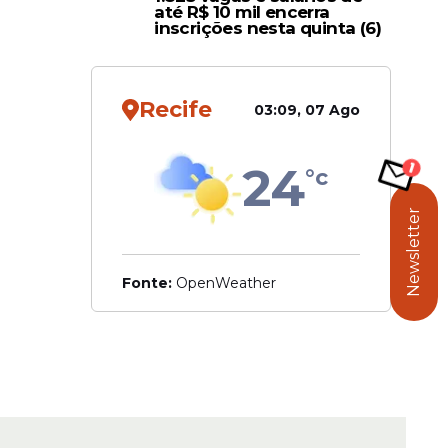
até R$ 10 mil encerra
inscrições nesta quinta (6)
Recife
03:09, 07 Ago
24
°c
Newsletter
Fonte:
OpenWeather