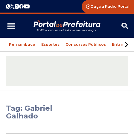
Ouça a Rádio Portal
Pernambuco
Esportes
Concursos Públicos
Entreteni
Tag: Gabriel
Galhado