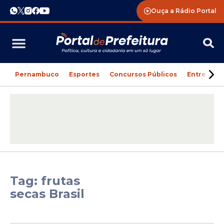
Ouça a Rádio Portal
Pernambuco
Esportes
Concursos Públicos
Entreteni
Tag: frutas
secas Brasil