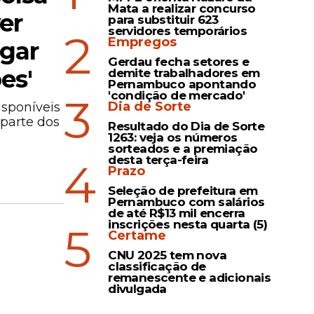
Mata a realizar concurso
er
para substituir 623
servidores temporários
2
Empregos
agar
Gerdau fecha setores e
es'
demite trabalhadores em
Pernambuco apontando
'condição de mercado'
3
Dia de Sorte
sponíveis
parte dos
Resultado do Dia de Sorte
1263: veja os números
sorteados e a premiação
desta terça-feira
4
Prazo
Seleção de prefeitura em
Pernambuco com salários
de até R$13 mil encerra
inscrições nesta quarta (5)
5
Certame
CNU 2025 tem nova
classificação de
remanescente e adicionais
divulgada