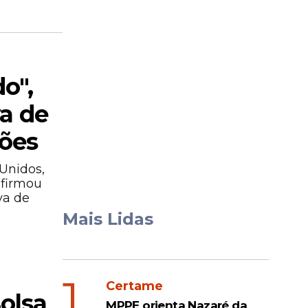
o",
va de
ções
Unidos,
afirmou
va de
Mais Lidas
1
Certame
olsa
MPPE orienta Nazaré da