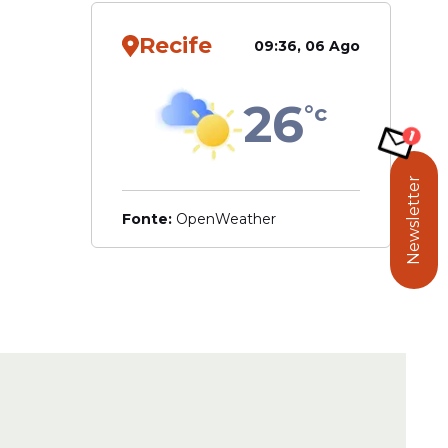
Recife
09:36, 06 Ago
26
°c
Newsletter
Fonte:
OpenWeather