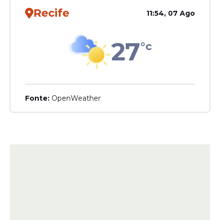
Recife
11:54, 07 Ago
27
°c
Fonte:
OpenWeather