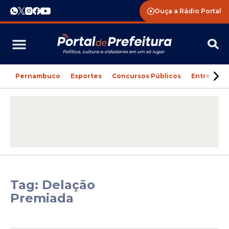
Ouça a Rádio Portal
Pernambuco
Esportes
Concursos Públicos
Entreteni
Tag: Delação
Premiada