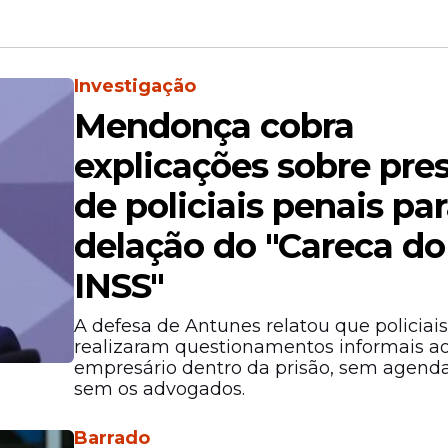
Investigação
Mendonça cobra
explicações sobre pre
de policiais penais pa
delação do "Careca do
INSS"
A defesa de Antunes relatou que policiai
realizaram questionamentos informais a
empresário dentro da prisão, sem agen
sem os advogados.
Barrado