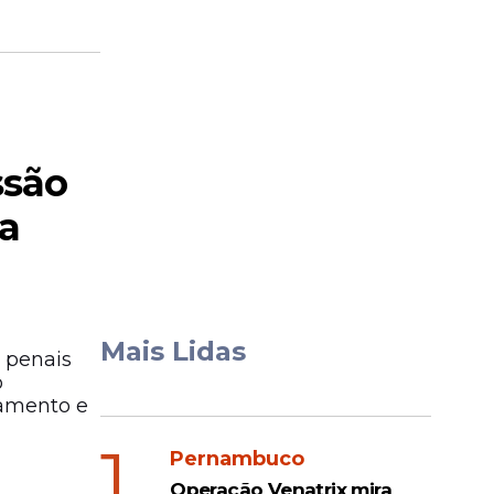
ssão
ra
Mais Lidas
s penais
o
damento e
1
Pernambuco
Operação Venatrix mira