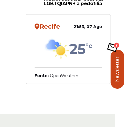
LGBTQIAPN+ à pedofilia
Recife
21:53, 07 Ago
25
°c
Newsletter
Fonte:
OpenWeather