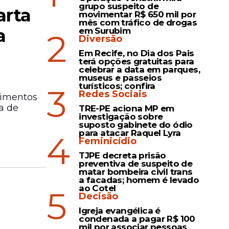
grupo suspeito de
arta
movimentar R$ 650 mil por
mês com tráfico de drogas
a
em Surubim
2
Diversão
Em Recife, no Dia dos Pais
terá opções gratuitas para
celebrar a data em parques,
museus e passeios
turísticos; confira
3
Redes Sociais
rimentos
a de
TRE-PE aciona MP em
investigação sobre
suposto gabinete do ódio
para atacar Raquel Lyra
4
Feminicídio
TJPE decreta prisão
preventiva de suspeito de
matar bombeira civil trans
a facadas; homem é levado
ao Cotel
5
Decisão
Igreja evangélica é
condenada a pagar R$ 100
mil por associar pessoas