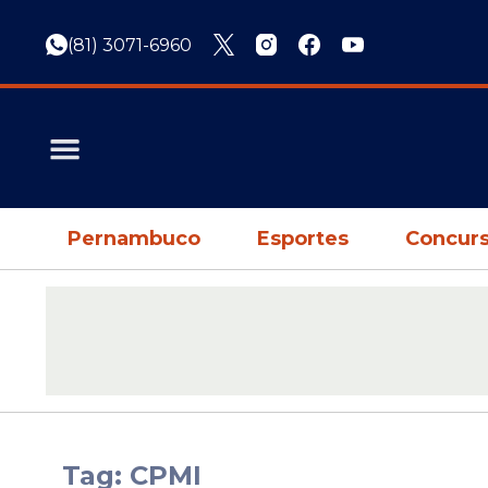
(81) 3071-6960
Pernambuco
Esportes
Concurs
Tag: CPMI