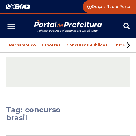
Ouça a Rádio Portal
Pernambuco
Esportes
Concursos Públicos
Entreteni
Tag: concurso
brasil