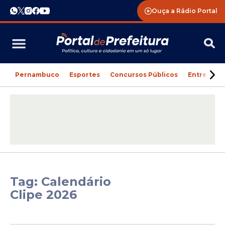
Ouça a Rádio Portal
Pernambuco
Esportes
Concursos Públicos
Entreteni
Tag: Calendário
Clipe 2026