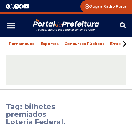
Ouça a Rádio Portal
Pernambuco
Esportes
Concursos Públicos
Entreteni
Tag: bilhetes
premiados
Loteria Federal.