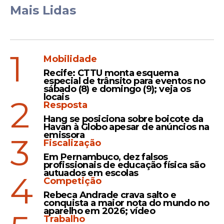
Mais Lidas
1
Mobilidade
Recife: CTTU monta esquema
especial de trânsito para eventos no
sábado (8) e domingo (9); veja os
locais
2
Resposta
Hang se posiciona sobre boicote da
Havan à Globo apesar de anúncios na
emissora
3
Fiscalização
Em Pernambuco, dez falsos
profissionais de educação física são
autuados em escolas
4
Competição
Rebeca Andrade crava salto e
conquista a maior nota do mundo no
aparelho em 2026; vídeo
Trabalho