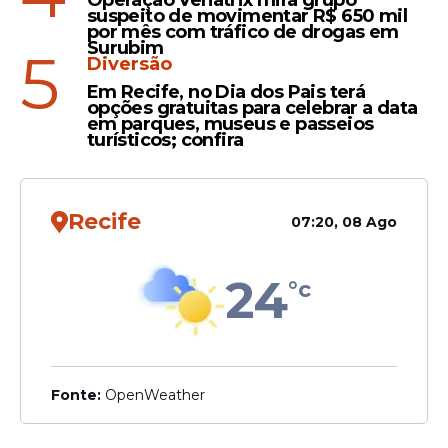
Operação Venatrix mira grupo
suspeito de movimentar R$ 650 mil
por mês com tráfico de drogas em
Surubim
5
Diversão
Em Recife, no Dia dos Pais terá
opções gratuitas para celebrar a data
em parques, museus e passeios
turísticos; confira
Recife
07:20, 08 Ago
24
°c
Fonte:
OpenWeather