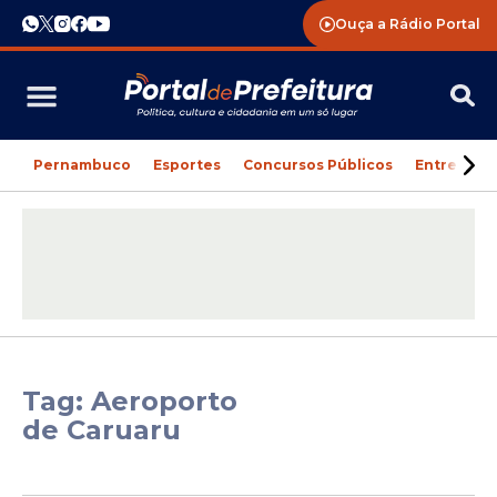
Ouça a Rádio Portal
Pernambuco
Esportes
Concursos Públicos
Entreteni
Tag: Aeroporto
de Caruaru