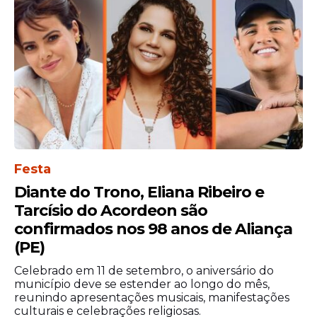
Festa
Diante do Trono, Eliana Ribeiro e
Tarcísio do Acordeon são
A decisão afetou não apenas os cristãos,
confirmados nos 98 anos de Aliança
mas também muçulmanos e judeus.
(PE)
Durante o período do Ramadã, a
tradicional movimentação na Mesquita de
Celebrado em 11 de setembro, o aniversário do
Al-Aqsa foi drasticamente reduzida.
município deve se estender ao longo do mês,
reunindo apresentações musicais, manifestações
Da mesma forma, o Muro das
culturais e celebrações religiosas.