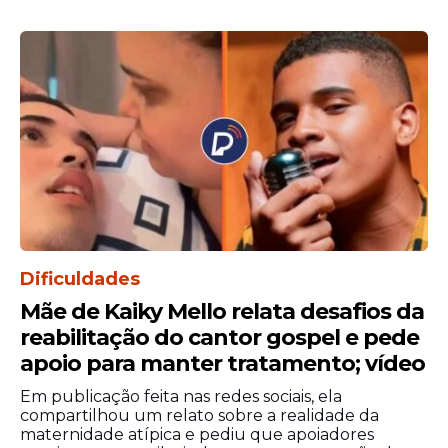
Lamentações, ponto central de oração no
judaísmo, registrou baixa presença de fiéis
às vésperas do Pessach.
Dificuldades
Mãe de Kaiky Mello relata desafios da
reabilitação do cantor gospel e pede
apoio para manter tratamento; vídeo
Em publicação feita nas redes sociais, ela
"A Cidade Velha e os locais
compartilhou um relato sobre a realidade da
sagrados constituem uma área
maternidade atípica e pediu que apoiadores