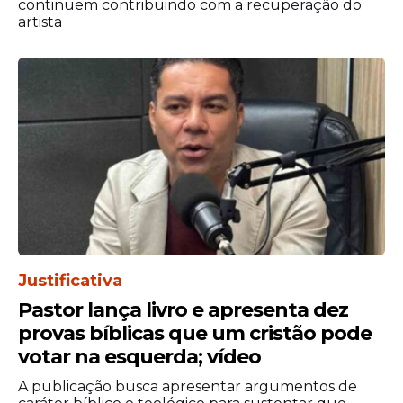
complexa que não permite o
continuem contribuindo com a recuperação do
artista
acesso de grandes veículos de
emergência e resgate, o que
representa um desafio
significativo para a capacidade
de resposta e um risco real para
a vida humana em caso de um
incidente com múltiplas vítimas"
Justificativa
Pastor lança livro e apresenta dez
provas bíblicas que um cristão pode
votar na esquerda; vídeo
A publicação busca apresentar argumentos de