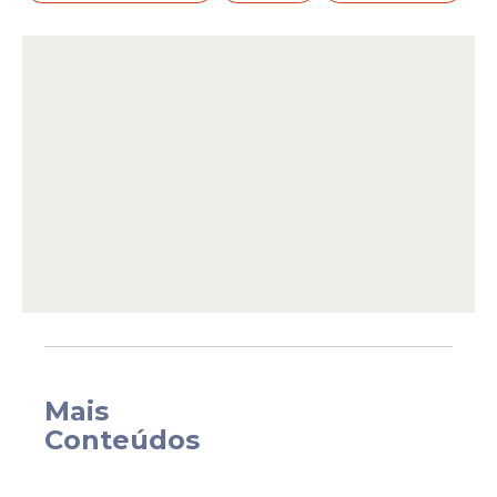
tradicional missa na Igreja do Santo
Sepulcro, um dos locais mais sagrados do
cristianismo.
Mais
"Como resultado, e pela primeira
Conteúdos
vez em séculos, os líderes da
Igreja foram impedidos de