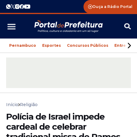
Ouça a Rádio Portal
Pernambuco
Esportes
Concursos Públicos
Entreteni
Início
Religião
Polícia de Israel impede
cardeal de celebrar
tradicional missa de Ramos