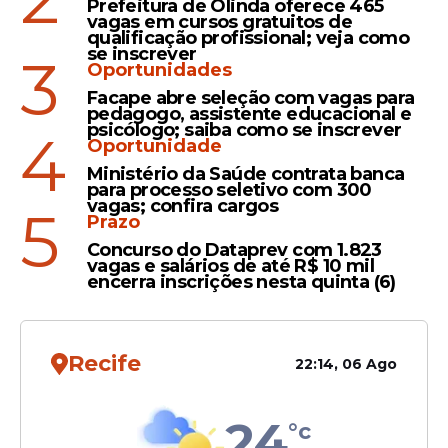
Prefeitura de Olinda oferece 465
e Israel
vagas em cursos gratuitos de
qualificação profissional; veja como
se inscrever
3
Oportunidades
Facape abre seleção com vagas para
pedagogo, assistente educacional e
Atualização
psicólogo; saiba como se inscrever
4
Oportunidade
Mísseis do Irã atingem
Ministério da Saúde contrata banca
região central de Israel,
para processo seletivo com 300
dizem Forças Armadas
vagas; confira cargos
5
Prazo
israelenses
Concurso do Dataprev com 1.823
vagas e salários de até R$ 10 mil
encerra inscrições nesta quinta (6)
Veja Também
Recife
22:14, 06 Ago
24
°c