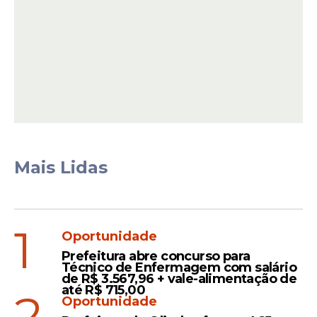
A igreja, erguida no local onde, segundo a
tradição cristã, Jesus Cristo foi crucificado e
ressuscitou, costuma ser o centro das
celebrações que marcam o início da
Semana Santa.
Mais Lidas
Leia Também
1
Oportunidade
Prefeitura abre concurso para
Declaração
Técnico de Enfermagem com salário
de R$ 3.567,96 + vale-alimentação de
Irã agradece ao Brasil por
até R$ 715,00
2
Oportunidade
condenar ataques dos EUA