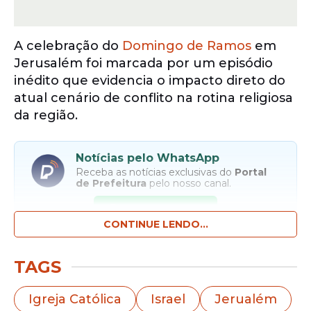
A celebração do
Domingo de Ramos
em
Jerusalém foi marcada por um episódio
inédito que evidencia o impacto direto do
atual cenário de conflito na rotina religiosa
da região.
Notícias pelo WhatsApp
Receba as notícias exclusivas do
Portal
de Prefeitura
pelo nosso canal.
Entrar no canal
CONTINUE LENDO...
Pela primeira vez em séculos, segundo o
TAGS
Patriarcado Latino, autoridades
eclesiásticas foram impedidas de realizar a
Igreja Católica
Israel
Jerualém