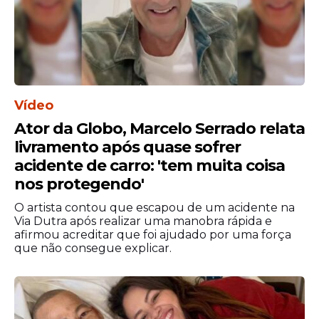
pernambucana.
Vídeo
Ator da Globo, Marcelo Serrado relata
livramento após quase sofrer
acidente de carro: 'tem muita coisa
nos protegendo'
O artista contou que escapou de um acidente na
Via Dutra após realizar uma manobra rápida e
Mais do que uma data comemorativa, o Dia
afirmou acreditar que foi ajudado por uma força
do Católico reconhece a contribuição
que não consegue explicar.
histórica da
Igreja Católica
para a formação
cultural, social e religiosa do Recife,
promovendo um momento de fé,
comunhão e esperança para toda a