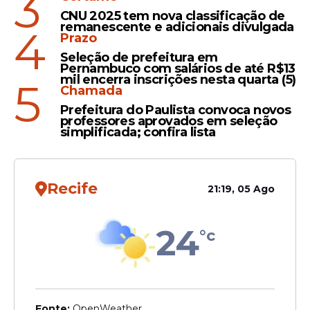
3
CNU 2025 tem nova classificação de
Evento
remanescente e adicionais divulgada
4
Prazo
Recife recebe 4ª edição do
Seleção de prefeitura em
Dia do Católico com missa,
Pernambuco com salários de até R$13
mil encerra inscrições nesta quarta (5)
shows e entrada gratuita
5
Chamada
Prefeitura do Paulista convoca novos
professores aprovados em seleção
simplificada; confira lista
Religião
Frei Gilson é confirmado
Recife
21:19, 05 Ago
em evento católico em
Maceió; veja data
24
°c
Fonte:
OpenWeather