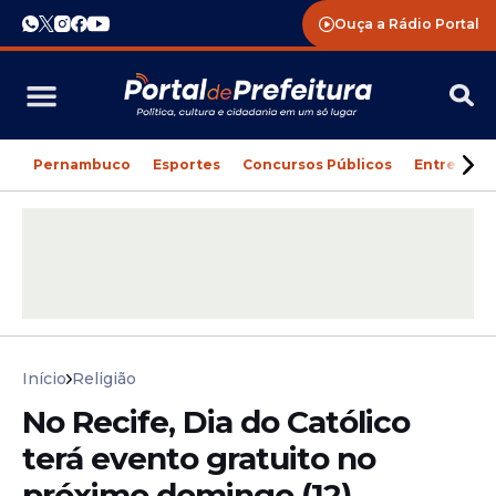
Ouça a Rádio Portal
Pernambuco
Esportes
Concursos Públicos
Entreteni
Início
Religião
No Recife, Dia do Católico
terá evento gratuito no
próximo domingo (12)