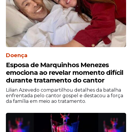
população.
Serviço:
Evento: Dia do Católico – Ano 4
Data: Domingo, 12 de julho de 2026
Horário: A partir das 10h
Local: Clube Internacional do Recife
Doença
Entrada: Gratuita
Informações: (81) 98305-6810
Esposa de Marquinhos Menezes
Realização: Missão Santo Angelus
emociona ao revelar momento difícil
durante tratamento do cantor
Lilian Azevedo compartilhou detalhes da batalha
enfrentada pelo cantor gospel e destacou a força
da família em meio ao tratamento.