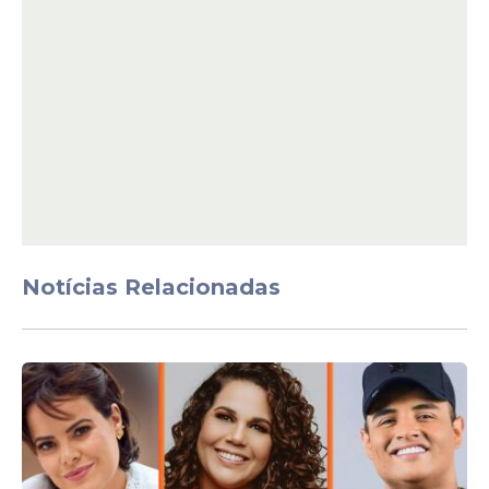
Sou grato por tudo que vivi até aqui, pelas
pessoas que acreditaram em mim, que me
apoiaram e caminharam ao meu lado.
Cada passo, cada viagem, cada
oportunidade, cada canção, cada momento
fez parte da minha construção.
Mas agora é tempo de iniciar uma nova
Notícias Relacionadas
fase, com novos projetos e novas direções.
Acima de tudo, sigo com Jesus.
Ele continua sendo meu alicerce, minha
inspiração e meu norte em cada decisão,
inclusive nesta nova etapa. A forma pode
mudar, mas a essência permanece: viver
com propósito, com verdade e com fé.