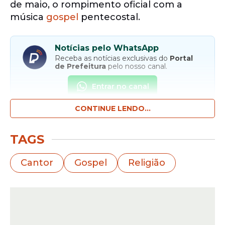
de maio, o rompimento oficial com a
música
gospel
pentecostal.
Notícias pelo WhatsApp
Receba as notícias exclusivas do
Portal
de Prefeitura
pelo nosso canal.
Entrar no canal
CONTINUE LENDO...
O artista usou suas redes sociais para
comunicar que dará início a uma nova
TAGS
etapa profissional, com projetos em outras
direções musicais.
Cantor
Gospel
Religião