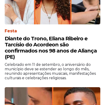
Sigo com gratidão no peito e olhos voltados
para o futuro. Obrigado a todos que fizeram
parte da minha história até aqui.
Festa
Diante do Trono, Eliana Ribeiro e
Tarcísio do Acordeon são
confirmados nos 98 anos de Aliança
(PE)
Celebrado em 11 de setembro, o aniversário do
município deve se estender ao longo do mês,
reunindo apresentações musicais, manifestações
culturais e celebrações religiosas.
O próximo capítulo já começou."