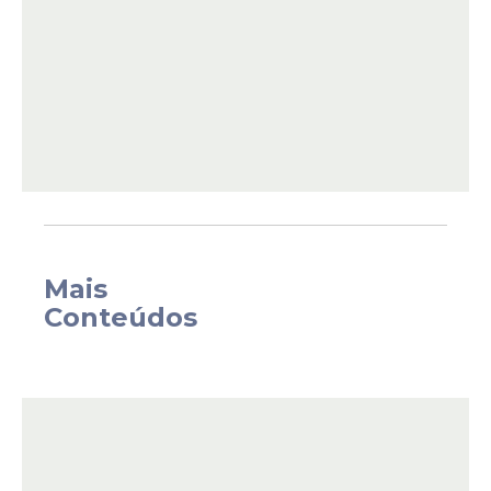
Wesley explicou que tomou a decisão de
forma consciente e com o "coração
tranquilo".
Mais
Segundo ele, a mudança não significa uma
Conteúdos
negação do passado, mas sim uma
evolução natural, baseada em novos
objetivos e no desejo de se reinventar.