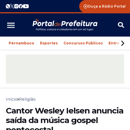
Ouça a Rádio Portal
Pernambuco
Esportes
Concursos Públicos
Entreteni
Início
Religião
Cantor Wesley Ielsen anuncia
saída da música gospel
pentecostal