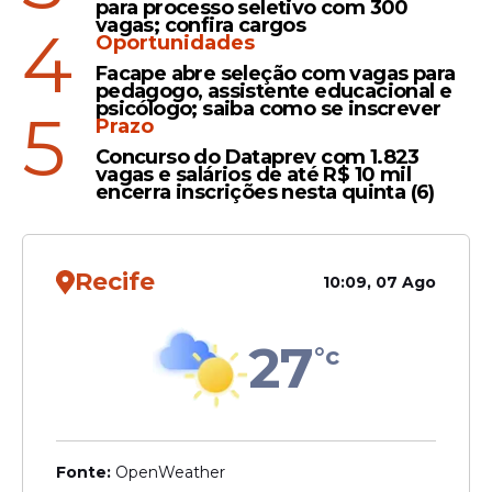
para processo seletivo com 300
vagas; confira cargos
4
Oportunidades
Ele destacou que se sente grato por tudo
Facape abre seleção com vagas para
pedagogo, assistente educacional e
o que viveu até agora dentro do segmento
psicólogo; saiba como se inscrever
5
pentecostal, e fez questão de agradecer às
Prazo
pessoas que o acompanharam durante
Concurso do Dataprev com 1.823
vagas e salários de até R$ 10 mil
essa fase.
encerra inscrições nesta quinta (6)
Recife
10:09, 07 Ago
27
°c
Fonte:
OpenWeather