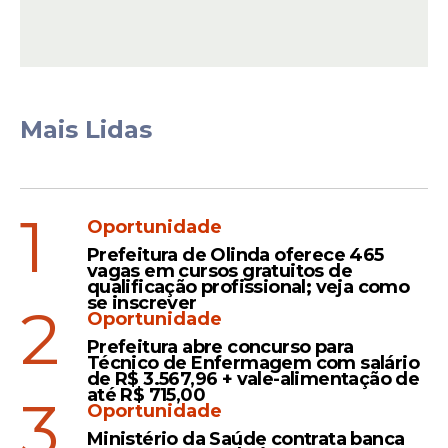
Prefeituras gastam milhões
com shows gospel sem
licitação; MP investiga
possíveis irregularidades
Mais Lidas
Declaração
Zé Bruno, da banda
1
Oportunidade
Resgate, afirma que não
Prefeitura de Olinda oferece 465
existe diferença entre
vagas em cursos gratuitos de
música gospel e secular
qualificação profissional; veja como
se inscrever
2
Oportunidade
Prefeitura abre concurso para
Técnico de Enfermagem com salário
de R$ 3.567,96 + vale-alimentação de
até R$ 715,00
3
Veja Também
Oportunidade
Ministério da Saúde contrata banca