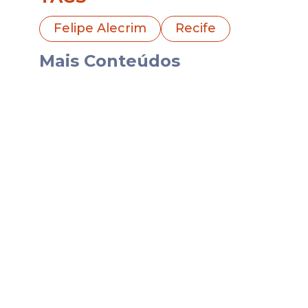
O parlamentar destacou que os servidor
durante a elaboração da proposta.
Felipe Alecrim
Recife
“Servidor precisa ser respeitado. Quem está
Mais Conteúdos
cidade merece ser escutado antes de qualq
projeto que impacta a vida de milhares de
responsável antes de ser aprovado.