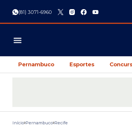
(81) 3071-6960
Pernambuco
Esportes
Concurs
Início
Pernambuco
Recife