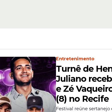
João Campos
Entretenimento
Turnê de Hen
Juliano rece
e Zé Vaqueir
(8) no Recife
Festival reúne sertanejo 