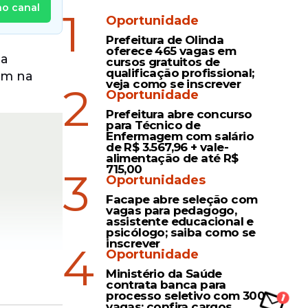
no canal
1
Oportunidade
Prefeitura de Olinda
oferece 465 vagas em
da
cursos gratuitos de
qualificação profissional;
am na
veja como se inscrever
2
Oportunidade
Prefeitura abre concurso
para Técnico de
Enfermagem com salário
de R$ 3.567,96 + vale-
alimentação de até R$
715,00
3
Oportunidades
Facape abre seleção com
vagas para pedagogo,
assistente educacional e
psicólogo; saiba como se
inscrever
4
Oportunidade
Ministério da Saúde
contrata banca para
processo seletivo com 300
vagas; confira cargos