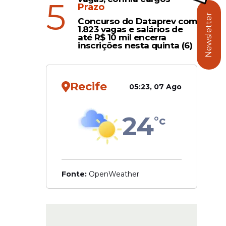
5
idos
Prazo
Newsletter
Concurso do Dataprev com
1.823 vagas e salários de
até R$ 10 mil encerra
viços da
inscrições nesta quinta (6)
çou que um
análise
Recife
05:23, 07 Ago
24
°c
Fonte:
OpenWeather