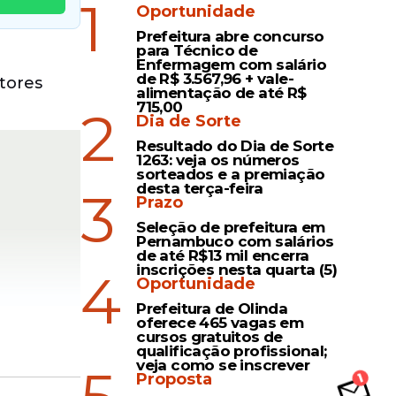
1
Oportunidade
Prefeitura abre concurso
para Técnico de
Enfermagem com salário
de R$ 3.567,96 + vale-
tores
alimentação de até R$
715,00
2
Dia de Sorte
Resultado do Dia de Sorte
1263: veja os números
sorteados e a premiação
desta terça-feira
3
Prazo
Seleção de prefeitura em
Pernambuco com salários
de até R$13 mil encerra
inscrições nesta quarta (5)
4
Oportunidade
Prefeitura de Olinda
oferece 465 vagas em
cursos gratuitos de
qualificação profissional;
veja como se inscrever
Proposta