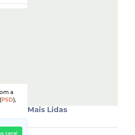
com a
(
PSD
),
Mais Lidas
no canal