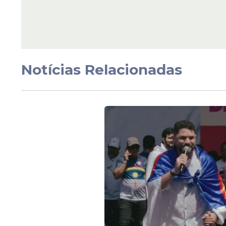
revitalizada em Itapi
Notícias Relacionadas
Veja Também
Com a entrega do novo trator e dos insum
ao homem e à mulher do campo, valorizan
desenvolvimento sustentável da agricult