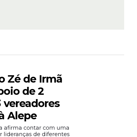
e" em
eo
o Zé de Irmã
 o apoio
o
poio de 2
3 vereadores
à Alepe
ma afirma contar com uma
r lideranças de diferentes