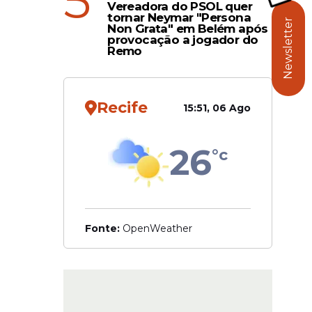
5
Vereadora do PSOL quer
8
tornar Neymar "Persona
Newsletter
Non Grata" em Belém após
tio do
provocação a jogador do
Remo
 cada uma
e das
Recife
15:51, 06 Ago
26
°c
Fonte:
OpenWeather