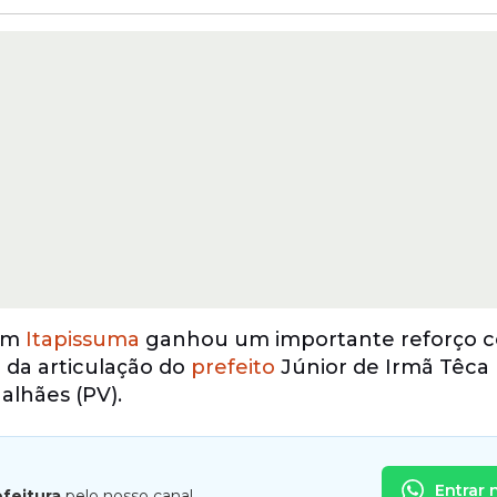
 em
Itapissuma
ganhou um importante reforço 
o da articulação do
prefeito
Júnior de Irmã Têca 
alhães (PV).
Entrar 
efeitura
pelo nosso canal.