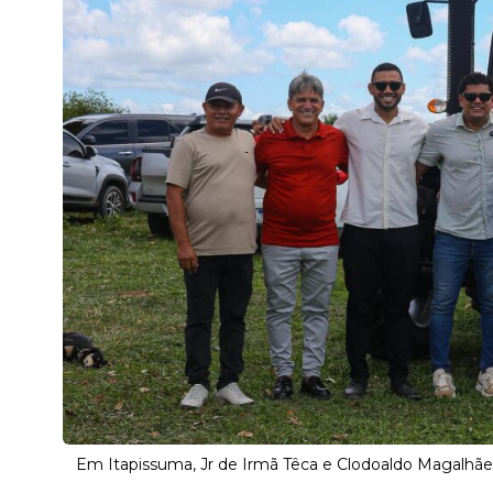
Em Itapissuma, Jr de Irmã Têca e Clodoaldo Magalhãe