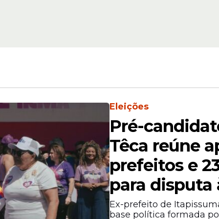
ssuma
"Adora Litoral Nort
Itapissuma; veja víd
Eleições
Pré-candidat
os agrícolas, a administração municipal amplia
do o trabalho dos produtores e incentivando 
Têca reúne a
ura no município.
prefeitos e 2
para disputa 
Ex-prefeito de Itapissu
base política formada po