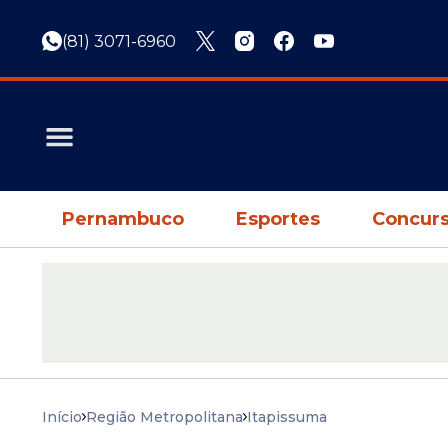
(81) 3071-6960
Pernambuco
Esportes
Concurs
Início
Região Metropolitana
Itapissuma