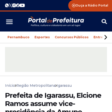
Ouça a Rádio Portal
Pernambuco
Esportes
Concursos Públicos
Entreteni
Início
Região Metropolitana
Igarassu
Prefeita de Igarassu, Elcione
Ramos assume vice-
presidência da Amupe