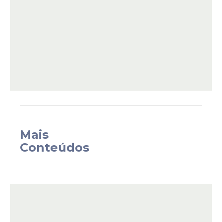
Ramos, além de prefeitas e prefeitos,
secretários municipais e gestores da
administração pública.
Mais
Conteúdos
O encontro aconteceu em formato de
assembleia extraordinária. Uma das pautas
também foi para estabelecer diretrizes
sobre cachês artísticos altos. A iniciativa