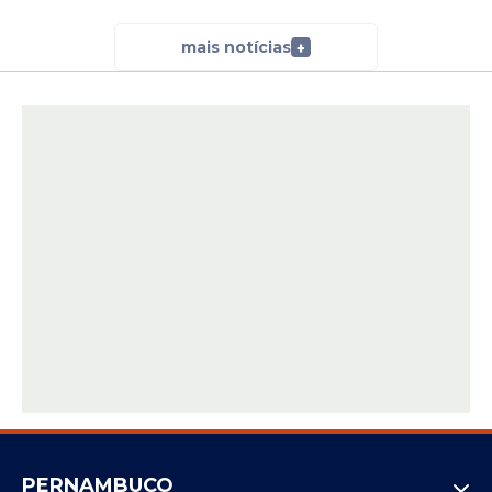
mais notícias
+
Também participaram do momento a vice-
governadora Priscila Krause, o deputado
estadual Antônio Moraes, o deputado
federal Lula da Fonte, o senador Fernando
Dueire, o vice-reitor da Universidade
Federal de Pernambuco (UFPE), Moacyr
Araújo, além da diretoria executiva da
Amupe
: a prefeita de Igarassu, Elcione
Ramos, que assumiu a vice-presidência; a
prefeita de Olinda, Mirela Almeida, que
assumiu a 1ª secretaria; e os prefeito de
Panelas, Ruben Lima, 1º tesoureiro) e de
Cabrobó, Galego de Nanai, 2º tesoureiro).
PERNAMBUCO