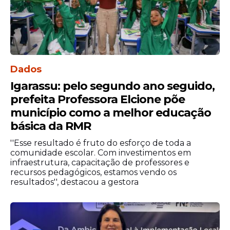
Dados
Igarassu: pelo segundo ano seguido,
prefeita Professora Elcione põe
município como a melhor educação
básica da RMR
“Pra mim a vida acontece nas
''Esse resultado é fruto do esforço de toda a
comunidade escolar. Com investimentos em
ruas, nas cidades. E trabalhar de
infraestrutura, capacitação de professores e
mãos dadas com os prefeitos e
recursos pedagógicos, estamos vendo os
prefeitas tem trazido bons
resultados'', destacou a gestora
resultados para Pernambuco,
compreendendo de perto as suas
dores e garantindo que o Estado