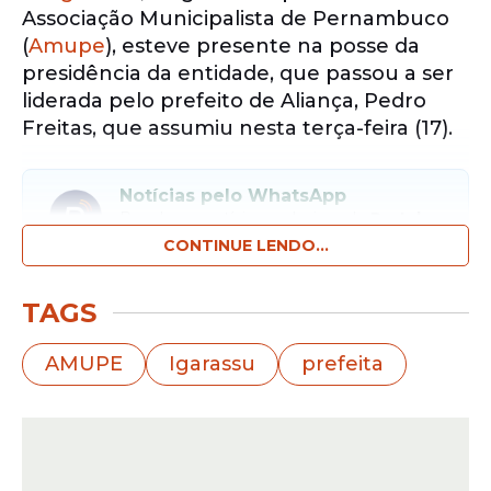
Associação Municipalista de Pernambuco
(
Amupe
), esteve presente na posse da
presidência da entidade, que passou a ser
liderada pelo prefeito de Aliança, Pedro
Freitas, que assumiu nesta terça-feira (17).
Notícias pelo WhatsApp
Receba as notícias exclusivas do
Portal
de Prefeitura
pelo nosso canal.
CONTINUE LENDO...
Entrar no canal
TAGS
A posse, na sede da Associação no Recife ,
AMUPE
Igarassu
prefeita
que completa 59 anos, contou com a
presença da governadora de Pernambuco,
Raquel Lyra, sua vice Priscila Krause, do
secretário de Governo de Igarassu, César