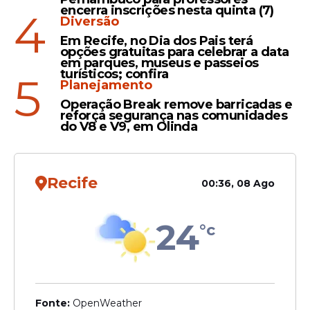
encerra inscrições nesta quinta (7)
4
Diversão
Em Recife, no Dia dos Pais terá
opções gratuitas para celebrar a data
Leia Também
em parques, museus e passeios
turísticos; confira
5
Planejamento
Operação Break remove barricadas e
Posse
reforça segurança nas comunidades
do V8 e V9, em Olinda
Prefeita de Olinda, Mirella
Almeida assume primeira
secretaria da Amupe
Recife
00:36, 08 Ago
24
°c
Assembleia
AMUPE reúne prefeitos
com e governadora e
debate repasse de
Fonte:
OpenWeather