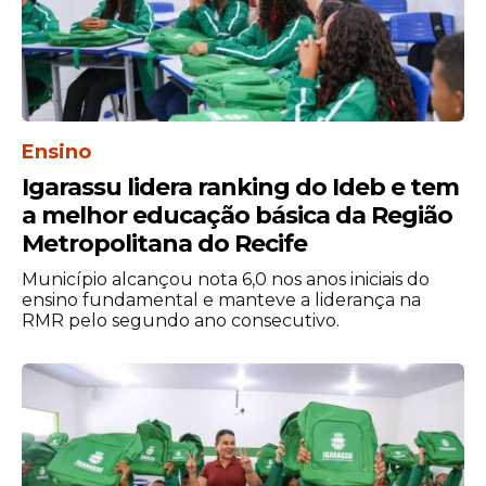
pessoa que em tudo que faz na
vida é extremamente focada,
dedicada e atenciosa. Todas
prefeitas e prefeitos que estão
aqui, eu vou a partir de hoje me
Ensino
dedicar para ser o melhor
presidente que eu puder ser. E a
Igarassu lidera ranking do Ideb e tem
gente só vai conseguir isso se
a melhor educação básica da Região
vocês acreditarem no que a
Metropolitana do Recife
gente está se propondo,
Município alcançou nota 6,0 nos anos iniciais do
participando desta gestão”, frisou
ensino fundamental e manteve a liderança na
Pedro Freitas.
RMR pelo segundo ano consecutivo.
A governadora Raquel Lyra participou da
cerimônia.