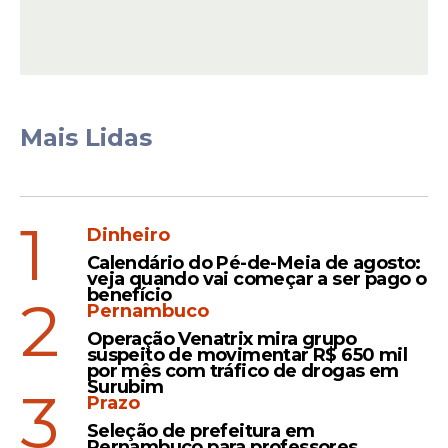
Mais Lidas
Presidente da Amupe
A Associação Municipalista de Pernambuco
1
Dinheiro
(
Amupe
) tem um novo presidente. O
Calendário do Pé-de-Meia de agosto:
prefeito de Aliança, Pedro Freitas, assumiu
veja quando vai começar a ser pago o
o comando da entidade nesta terça-feira,
benefício
2
Pernambuco
17 de março, em assembleia com prefeitos
Operação Venatrix mira grupo
e prefeitas de todas as regiões de
suspeito de movimentar R$ 650 mil
Pernambuco, realizada na sede da
por mês com tráfico de drogas em
Surubim
3
Associação. Freitas sucede a Marcelo
Prazo
Gouveia, que esteve à frente da Amupe
Seleção de prefeitura em
nos últimos dois anos.
Pernambuco para professores