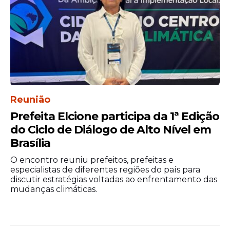
consiga construir políticas
públicas e entregar serviços para
a população”, enfatizou a
governadora.
Raquel também salientou o trabalho do
ex-presidente Marcelo Gouveia a frente da
Reunião
Amupe
nos últimos dois anos.
Prefeita Elcione participa da 1ª Edição
do Ciclo de Diálogo de Alto Nível em
Brasília
O encontro reuniu prefeitos, prefeitas e
especialistas de diferentes regiões do país para
discutir estratégias voltadas ao enfrentamento das
mudanças climáticas.