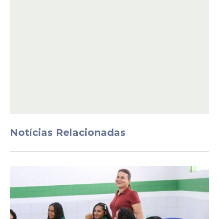
e arquitetura, além de dois grandes
Congressos Pernambucanos de
Municípios e do Amupe Capacita, que
capacitou mais de 10 mil técnicos e
técnicas municipais em 2025”.
Notícias Relacionadas
“Vocês vão contar com uma