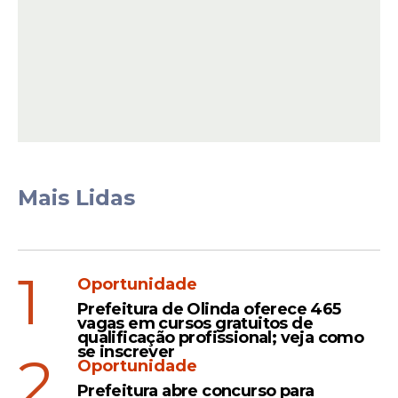
Saída
Mulher declarada morta
após ser atropelada recebe
alta depois de 19 dias no
hospital
Mais Lidas
Acidente
Em Paulista, criança de 4
anos morre atropelada por
1
Oportunidade
caminhão desgovernado
Prefeitura de Olinda oferece 465
vagas em cursos gratuitos de
qualificação profissional; veja como
se inscrever
2
Oportunidade
Prefeitura abre concurso para