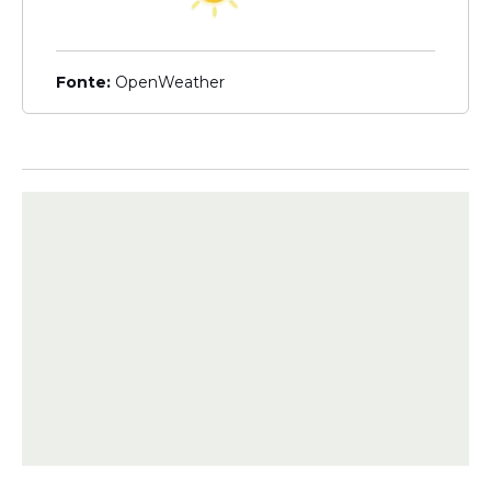
Fonte:
OpenWeather
De acordo com os moradores, o menino
teria chegado ao local dentro do próprio
caminhão envolvido no acidente, que
estava sendo utilizado para a mudança da
família. No momento em que o veículo
parou para a retirada dos móveis, o
caminhão teria perdido o controle, descido
a via de forma desgovernada e atingido a
criança.
Davi
não resistiu aos ferimentos
e morreu
ainda no local, antes da chegada das