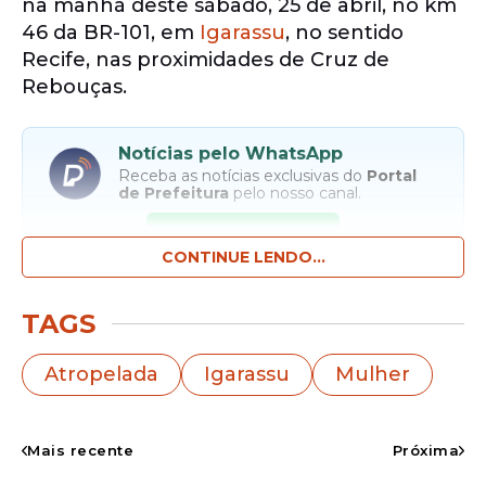
na manhã deste sábado, 25 de abril, no km
46 da BR-101, em
Igarassu
, no sentido
Recife, nas proximidades de Cruz de
Rebouças.
Notícias pelo WhatsApp
Receba as notícias exclusivas do
Portal
de Prefeitura
pelo nosso canal.
Entrar no canal
CONTINUE LENDO...
O acidente ocorreu por volta das 9h45 e
TAGS
mobilizou equipes de resgate, além de
causar lentidão no tráfego da rodovia.
Atropelada
Igarassu
Mulher
Mais recente
Próxima