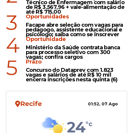
Técnico de Enfermagem com salário
de R$ 3.567,96 + vale-alimentação de
Veja Também
até R$ 715,00
3
Oportunidades
Facape abre seleção com vagas para
pedagogo, assistente educacional e
psicólogo; saiba como se inscrever
4
Criança morre
Oportunidade
Ministério da Saúde contrata banca
atropelada
para processo seletivo com 300
vagas; confira cargos
5
Prazo
Uma criança de 4 anos, identificada como
Davi César, morreu
atropelada
por um
Concurso do Dataprev com 1.823
vagas e salários de até R$ 10 mil
caminhão no dia 20 de janeiro, na Rua das
encerra inscrições nesta quinta (6)
Dálias, em Jardim Paulista Baixo, localizada
no município de Paulista, Grande Recife.
Recife
01:52, 07 Ago
24
°c