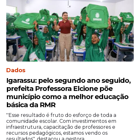
Após o atropelamento, o condutor do
caminhão deixou o local sem prestar
socorro. A Polícia Civil (PCPE) informou, por
meio de nota, que um homem de 42 anos
compareceu posteriormente a uma
unidade policial, onde foram adotados os
procedimentos legais cabíveis.
Dados
Igarassu: pelo segundo ano seguido,
prefeita Professora Elcione põe
município como a melhor educação
básica da RMR
''Esse resultado é fruto do esforço de toda a
comunidade escolar. Com investimentos em
infraestrutura, capacitação de professores e
recursos pedagógicos, estamos vendo os
resultados'', destacou a gestora