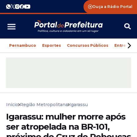
Ouça a Rádio Portal
Pernambuco
Esportes
Concursos Públicos
Entreteni
Início
Região Metropolitana
Igarassu
Igarassu: mulher morre após
ser atropelada na BR-101,
próximo de Cruz de Rebouças