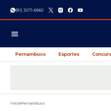
(81) 3071-6960
Pernambuco
Esportes
Concurs
Início
Pernambuco