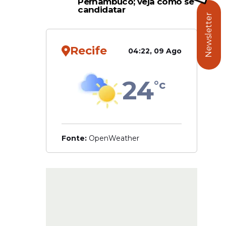
Pernambuco; veja como se
candidatar
Newsletter
romovido
 na área
Recife
nambuco,
04:22, 09 Ago
aria de
24
°c
Bisneto;
de
uência,
Fonte:
OpenWeather
ram