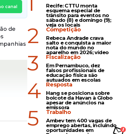
1
Recife: CTTU monta
no canal
esquema especial de
trânsito para eventos no
sábado (8) e domingo (9);
veja os locais
2
ção de
Competição
os
Rebeca Andrade crava
salto e conquista a maior
ompanhias
nota do mundo no
aparelho em 2026; vídeo
3
Fiscalização
Em Pernambuco, dez
falsos profissionais de
educação física são
autuados em escolas
4
Resposta
Hang se posiciona sobre
boicote da Havan à Globo
apesar de anúncios na
emissora
5
Trabalho
Ambev tem 400 vagas de
emprego abertas, incluindo
oportunidades em