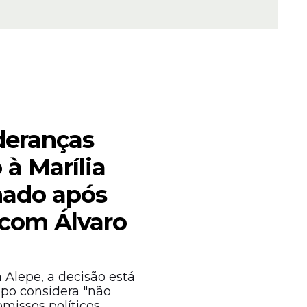
tos do
o que
mpo de
de levar
ideranças
 à Marília
nado após
com Álvaro
ção
es
ia
 Alepe, a decisão está
upo considera "não
issos políticos